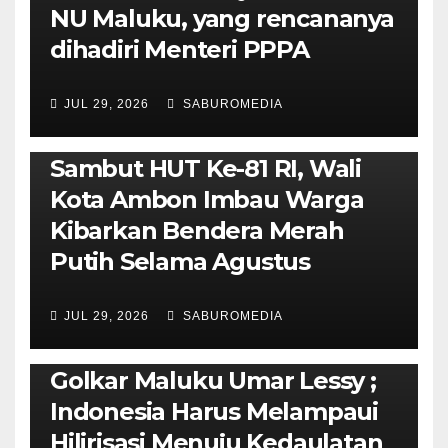
NU Maluku, yang rencananya
dihadiri Menteri PPPA
JUL 29, 2026
SABUROMEDIA
AMBON METRO
POLITIK & PEMERINTAHAN
Sambut HUT Ke-81 RI, Wali
Kota Ambon Imbau Warga
Kibarkan Bendera Merah
Putih Selama Agustus
AMBON METRO
JURNALISME AKTIVIS
JUL 29, 2026
SABUROMEDIA
PENDIDIKAN & OLAHRAGA
THE MOLUCCAS
Isi Materi LK-III HMI, Ketua
Golkar Maluku Umar Lessy ;
Indonesia Harus Melampaui
Hilirisasi Menuju Kedaulatan