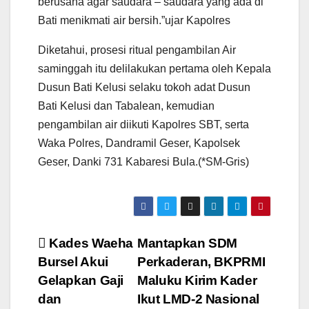
berusaha agar saudara – saudara yang ada di
Bati menikmati air bersih.”ujar Kapolres
Diketahui, prosesi ritual pengambilan Air
saminggah itu delilakukan pertama oleh Kepala
Dusun Bati Kelusi selaku tokoh adat Dusun
Bati Kelusi dan Tabalean, kemudian
pengambilan air diikuti Kapolres SBT, serta
Waka Polres, Dandramil Geser, Kapolsek
Geser, Danki 731 Kabaresi Bula.(*SM-Gris)
Navigasi
Kades Waeha
Mantapkan SDM
Bursel Akui
Perkaderan, BKPRMI
pos
Gelapkan Gaji
Maluku Kirim Kader
dan
Ikut LMD-2 Nasional