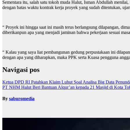
Sementara itu, salah satu tokoh muda Halut, Isman Abdullah menilai,
dengan batas waktu kontrak kerja proyek yang sudah ditentukan, ujar
“ Proyek ini hingga saat ini masih terus berlangsung dilapangan, d
diberikanpun apa yang menjadi jaminan bahwa pekerjaan sesuai masa te
“ Kalau yang saya liat pembangunan gedung perpustakaan ini dilapanga
dengan apa yang diharapkan, maka PPK serta Kuasa pengguna anggar
Navigasi pos
Ketua DPD RI Patahkan Klaim Luhut Soal Analisa Big Data Penund
PT NHM Halut Beri Bantuan Alqur’an kepada 21 Masjid di Kota To
By
saburomedia