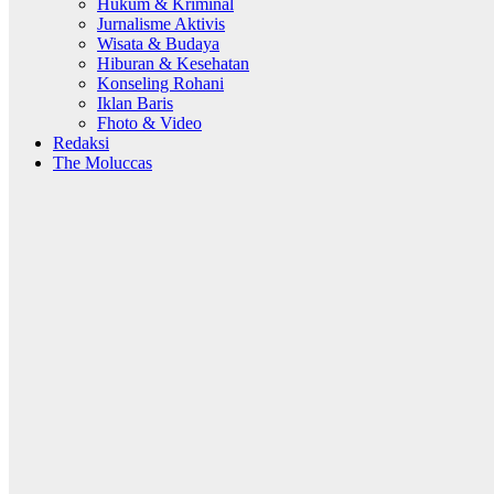
Hukum & Kriminal
Jurnalisme Aktivis
Wisata & Budaya
Hiburan & Kesehatan
Konseling Rohani
Iklan Baris
Fhoto & Video
Redaksi
The Moluccas