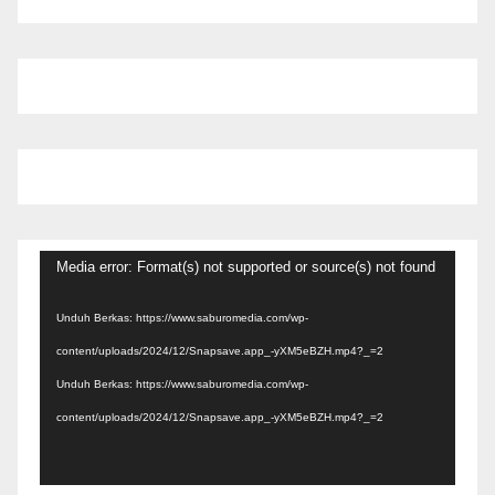
Pemutar
Media error: Format(s) not supported or source(s) not found
Video
Unduh Berkas: https://www.saburomedia.com/wp-
content/uploads/2024/12/Snapsave.app_-yXM5eBZH.mp4?_=2
Unduh Berkas: https://www.saburomedia.com/wp-
content/uploads/2024/12/Snapsave.app_-yXM5eBZH.mp4?_=2