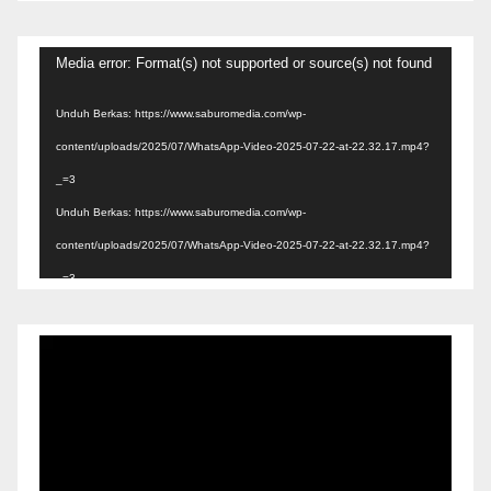
Pemutar
Media error: Format(s) not supported or source(s) not found
Video
Unduh Berkas: https://www.saburomedia.com/wp-
content/uploads/2025/07/WhatsApp-Video-2025-07-22-at-22.32.17.mp4?
_=3
Unduh Berkas: https://www.saburomedia.com/wp-
content/uploads/2025/07/WhatsApp-Video-2025-07-22-at-22.32.17.mp4?
_=3
Pemutar
Video