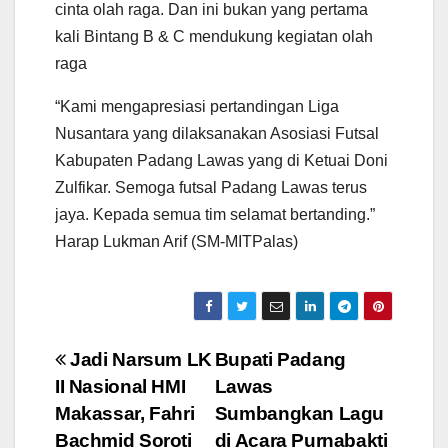
cinta olah raga. Dan ini bukan yang pertama
kali Bintang B & C mendukung kegiatan olah
raga
“Kami mengapresiasi pertandingan Liga
Nusantara yang dilaksanakan Asosiasi Futsal
Kabupaten Padang Lawas yang di Ketuai Doni
Zulfikar. Semoga futsal Padang Lawas terus
jaya. Kepada semua tim selamat bertanding.”
Harap Lukman Arif (SM-MITPalas)
Navigasi
Jadi Narsum LK
Bupati Padang
II Nasional HMI
Lawas
pos
Makassar, Fahri
Sumbangkan Lagu
Bachmid Soroti
di Acara Purnabakti