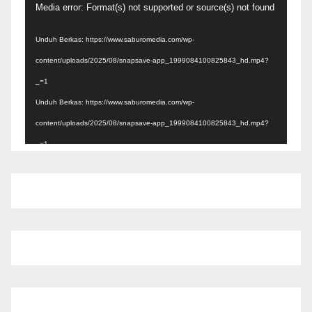
Pemutar
Media error: Format(s) not supported or source(s) not found
Video
Unduh Berkas: https://www.saburomedia.com/wp-
content/uploads/2025/08/snapsave-app_1999084100825843_hd.mp4?
_=1
Unduh Berkas: https://www.saburomedia.com/wp-
content/uploads/2025/08/snapsave-app_1999084100825843_hd.mp4?
_=1