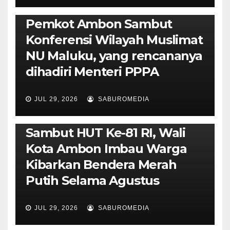
POLITIK & PEMERINTAHAN
Pemkot Ambon Sambut
Konferensi Wilayah Muslimat
NU Maluku, yang rencananya
dihadiri Menteri PPPA
JUL 29, 2026
SABUROMEDIA
AMBON METRO
POLITIK & PEMERINTAHAN
Sambut HUT Ke-81 RI, Wali
Kota Ambon Imbau Warga
Kibarkan Bendera Merah
Putih Selama Agustus
AMBON METRO
JURNALISME AKTIVIS
JUL 29, 2026
SABUROMEDIA
PENDIDIKAN & OLAHRAGA
THE MOLUCCAS
Isi Materi LK-III HMI, Ketua