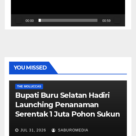
00:00
00:59
YOU MISSED
EKONOMI & BISNIS
POLITIK & PEMERINTAHAN
THE MOLUCCAS
Bupati Buru Selatan Hadiri
Launching Penanaman
Serentak 1 Juta Pohon Sukun
JUL 31, 2026
SABUROMEDIA
AMBON METRO
JURNALISME AKTIVIS