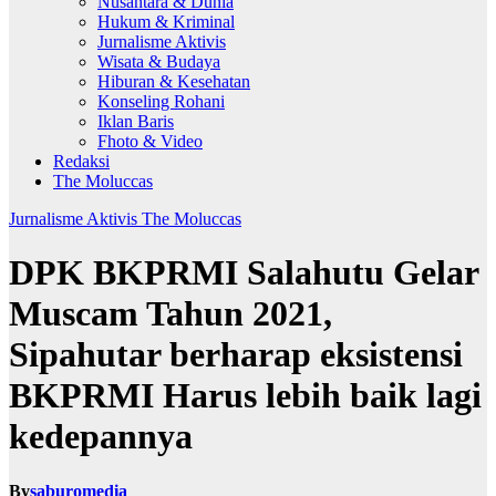
Nusantara & Dunia
Hukum & Kriminal
Jurnalisme Aktivis
Wisata & Budaya
Hiburan & Kesehatan
Konseling Rohani
Iklan Baris
Fhoto & Video
Redaksi
The Moluccas
Jurnalisme Aktivis
The Moluccas
DPK BKPRMI Salahutu Gelar
Muscam Tahun 2021,
Sipahutar berharap eksistensi
BKPRMI Harus lebih baik lagi
kedepannya
By
saburomedia