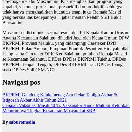
“ Semoga melalui Muscam ini, Kita menghasilkan program yang
kapabel, visioner, profesional, prespektif dan produktif, sehingga
tidak hanya menghadirkan kuantitas tetapi juga Remaja Masjid
yang berkualitas kedepannya “, jabar mantan Pelatih SSB Bukit
Barisan ini.
Muscam sendiri dibuka secara resmi oleh Plt Kepala Kantor Urusan
Agama Kecamatan Salahutu, dihadiri Juga oleh Ketua Umum DPW
BKPRMI Provinsi Maluku, yang didampingi Careteker DPD
BKPRMI Pulau Ambon, Pimpinan Pondok Pesantren Hidayahtullah
Liang, serta Careteker DPK Kec Salahutu, puluhan Remaja Masjid
se Kecamatan Salahutu, DPDes DPDes BKPRMI Tulehu, DPDes
BKPRMI Tengah-Tengah, DPDes BKPRMI Tial, DPDes Liang
serta DPDes Suli ( SM-NC)
Navigasi pos
BKPRMI Gandeng Kankemenag Aru Gelar Tabligh Akbar &
Istigosah Akbar Akhir Tahun 2021
Capaian Vaksinasi Masih 40 %, Vaksinator Binda Maluku Keluhkan
Menurunnya Tingkat Kesadaran Masyarakat SBB
By
saburomedia