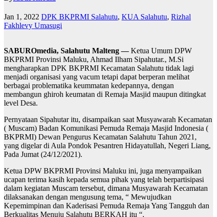
Jan 1, 2022
DPK BKPRMI Salahutu
,
KUA Salahutu
,
Rizhal
Fakhlevy Umasugi
SABUROmedia, Salahutu Malteng —
Ketua Umum DPW
BKPRMI Provinsi Maluku, Ahmad Ilham Sipahutar., M.Si
mengharapkan DPK BKPRMI Kecamatan Salahutu tidak lagi
menjadi organisasi yang vacum tetapi dapat berperan melihat
berbagai problematika keummatan kedepannya, dengan
membangun ghiroh keumatan di Remaja Masjid maupun ditingkat
level Desa.
Pernyataan Sipahutar itu, disampaikan saat Musyawarah Kecamatan
( Muscam) Badan Komunikasi Pemuda Remaja Masjid Indonesia (
BKPRMI) Dewan Pengurus Kecamatan Salahutu Tahun 2021,
yang digelar di Aula Pondok Pesantren Hidayatullah, Negeri Liang,
Pada Jumat (24/12/2021).
Ketua DPW BKPRMI Provinsi Maluku ini, juga menyampaikan
ucapan terima kasih kepada semua pihak yang telah berpartisipasi
dalam kegiatan Muscam tersebut, dimana Musyawarah Kecamatan
dilaksanakan dengan mengusung tema, “ Mewujudkan
Kepemimpinan dan Kaderisasi Pemuda Remaja Yang Tangguh dan
Berkualitas Menuju Salahutu BERKAH itu “.