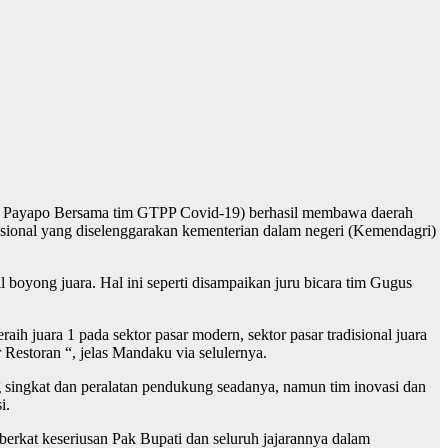
in Payapo Bersama tim GTPP Covid-19) berhasil membawa daerah
sional yang diselenggarakan kementerian dalam negeri (Kemendagri)
oyong juara. Hal ini seperti disampaikan juru bicara tim Gugus
h juara 1 pada sektor pasar modern, sektor pasar tradisional juara
or Restoran “, jelas Mandaku via selulernya.
g singkat dan peralatan pendukung seadanya, namun tim inovasi dan
i.
berkat keseriusan Pak Bupati dan seluruh jajarannya dalam