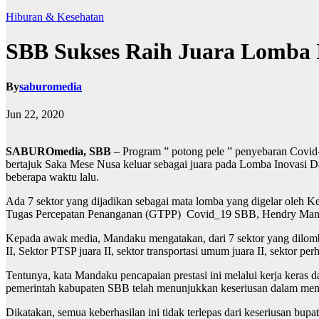
Hiburan & Kesehatan
SBB Sukses Raih Juara Lomba I
By
saburomedia
Jun 22, 2020
SABUROmedia, SBB
– Program ” potong pele ” penyebaran Covi
bertajuk Saka Mese Nusa keluar sebagai juara pada Lomba Inovasi D
beberapa waktu lalu.
Ada 7 sektor yang dijadikan sebagai mata lomba yang digelar oleh K
Tugas Percepatan Penanganan (GTPP) Covid_19 SBB, Hendry Man
Kepada awak media, Mandaku mengatakan, dari 7 sektor yang dilombaka
II, Sektor PTSP juara II, sektor transportasi umum juara II, sektor perh
Tentunya, kata Mandaku pencapaian prestasi ini melalui kerja keras
pemerintah kabupaten SBB telah menunjukkan keseriusan dalam menyuk
Dikatakan, semua keberhasilan ini tidak terlepas dari keseriusan b