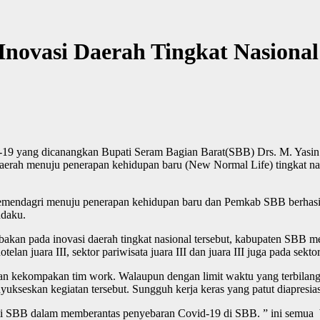
novasi Daerah Tingkat Nasional
d-19 yang dicanangkan Bupati Seram Bagian Barat(SBB) Drs. M. Yas
aerah menuju penerapan kehidupan baru (New Normal Life) tingkat na
emendagri menuju penerapan kehidupan baru dan Pemkab SBB berhasil b
daku.
n pada inovasi daerah tingkat nasional tersebut, kabupaten SBB merai
otelan juara III, sektor pariwisata juara III dan juara III juga pada sekt
 dan kekompakan tim work. Walaupun dengan limit waktu yang terbilan
seskan kegiatan tersebut. Sungguh kerja keras yang patut diapresias
upati SBB dalam memberantas penyebaran Covid-19 di SBB. ” ini semua 