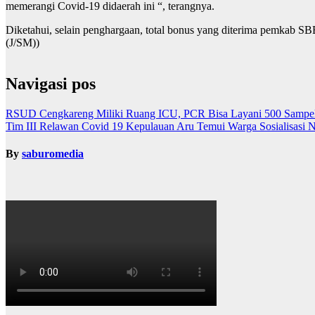
memerangi Covid-19 didaerah ini “, terangnya.
Diketahui, selain penghargaan, total bonus yang diterima pemkab SBB
(J/SM))
Navigasi pos
RSUD Cengkareng Miliki Ruang ICU, PCR Bisa Layani 500 Sampel
Tim III Relawan Covid 19 Kepulauan Aru Temui Warga Sosialisasi
By
saburomedia