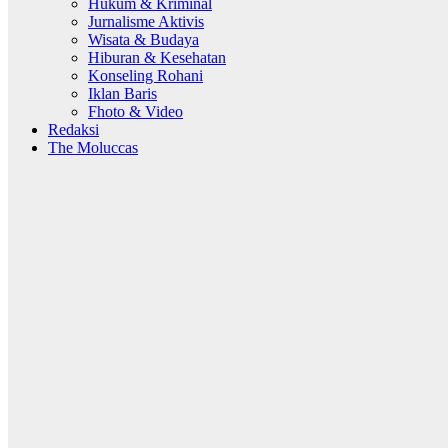
Hukum & Kriminal
Jurnalisme Aktivis
Wisata & Budaya
Hiburan & Kesehatan
Konseling Rohani
Iklan Baris
Fhoto & Video
Redaksi
The Moluccas