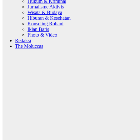
Hukum & Kriminal
Jurnalisme Aktivis
Wisata & Budaya
Hiburan & Kesehatan
Konseling Rohani
Iklan Baris
Fhoto & Video
Redaksi
The Moluccas