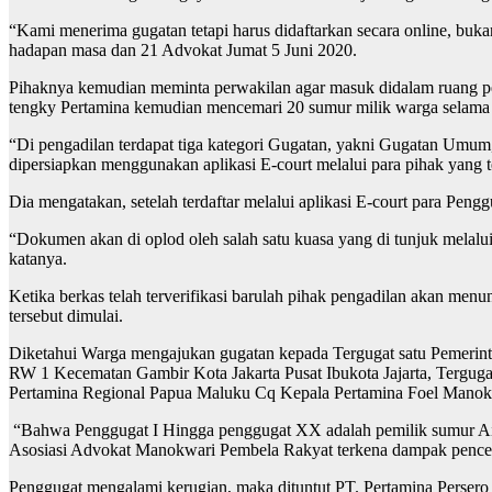
“Kami menerima gugatan tetapi harus didaftarkan secara online, buk
hadapan masa dan 21 Advokat Jumat 5 Juni 2020.
Pihaknya kemudian meminta perwakilan agar masuk didalam ruang pel
tengky Pertamina kemudian mencemari 20 sumur milik warga selama 
“Di pengadilan terdapat tiga kategori Gugatan, yakni Gugatan Umu
dipersiapkan menggunakan aplikasi E-court melalui para pihak yan
Dia mengatakan, setelah terdaftar melalui aplikasi E-court para Pe
“Dokumen akan di oplod oleh salah satu kuasa yang di tunjuk melalui 
katanya.
Ketika berkas telah terverifikasi barulah pihak pengadilan akan me
tersebut dimulai.
Diketahui Warga mengajukan gugatan kepada Tergugat satu Pemer
RW 1 Kecematan Gambir Kota Jakarta Pusat Ibukota Jajarta, Terguga
Pertamina Regional Papua Maluku Cq Kepala Pertamina Foel Manok
“Bahwa Penggugat I Hingga penggugat XX adalah pemilik sumur Air 
Asosiasi Advokat Manokwari Pembela Rakyat terkena dampak pencema
Penggugat mengalami kerugian, maka dituntut PT. Pertamina Persero