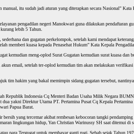
an manual, itu sudah jadi aturan yang diterapkan secara Nasional” Ka
ayanan pengadilan negeri Manokwari guna dilakukan pendaftaran gugat
kurang lebih 5 Tahun.
m, sederhana dan gugatan perkelompok, setelah kami mendapat ketera
g telah memberi kuasa kepada Penasehat Hukum” Kata Kepala Pengadil
nggugat kemudian meng-oplod Surat Gugatan kemudian surat kuasa dan b
akun email, setelah ter-oplod kemudian tim akan melakukan verifikasi b
nunjuk tim hakim yang bakal memimpin sidang gugatan tersebut, nantin
intah Republik Indonesia Cq Menteri Badan Usaha Milik Negara BUM
t dua yakni Direktur Utama PT. Pertamina Pusat Cq Kepala Pertamina
wari Papua Barat.
bersih yang tercemar akibat rembesan kebocoran tangki pendamping 
ran lingkungan hidup, Yan Christian Warinussy SH saat ditemui di se
 atau para Tergugat untuk membayar ganti rugi. Sebab sejak Tahun 19