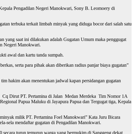
ta Kepala Pengadilan Negeri Manokwari, Sony B. Leomoery di
an terbuka terkait limbah minyak yang diduga bocor dari salah satu
ngan yang saat ini dilakukan adalah Gugatan Umum maka penggugat
an Negeri Manokwari.
ukti awal dan kartu tanda sumpah.
erkas, serta para pihak akan diberikan radius panjar biaya gugatan”
ya tim hakim akan menentukan jadwal kapan persidangan gugatan
N Cq Dirut PT. Pertamina di Jalan Medan Merdeka Tim Nomor 1A
 Regional Papua Maluku di Jayapura Papua dan Tergugat tiga, Kepala
minyak milik PT. Pertamina Foel Manokwari” Kata Juru Bicara
la-sela mendaftar gugatan di Pengadilan Manokwari.
70 secara turun temurun warga yang bermukim di Sanggeng dekat