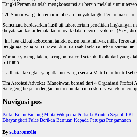
Tangki Pertamina telah mengkonsumsi air bersih melalui sumur terseb
“20 Sumur warga tercemar rembesan minyak tangki Pertamina sejauh 
Sementara berdasarkan hasil uji laboratorium penelitian lingkungan 
dinyatakan kadar lemak dan minyak dalam persen volume (V/V) disebab
“Ini juga akibat kebocoran tangki pensmpung minyak milik Tergugat I
penggugat yang kini dirawat di rumah sakit selama pekan karena meng
Warinussy mengatakan, kerugian materiil setelah dikalkulasi yang d
5 Triliun
“Jadi total kerugian yang dialami warga secara Matril dan Imatril sebe
Tim Asosiasi Advokat Manokwari berasal dari 4 Organisasi Profesi
Sanggeng berjalan dengan aman dan damai meski disayangkan terdap
Navigasi pos
Partai Bulan Bintang Minta Wikipedia Perbaiki Konten Sejarah PKI
Bhayangkari Palas Berikan Bantuan Kepada Petugas Pengamanan
By
saburomedia