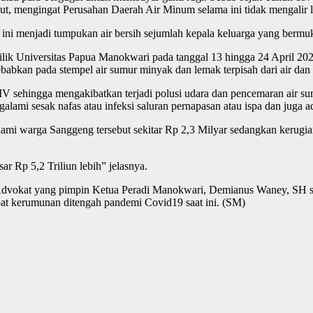
ut, mengingat Perusahan Daerah Air Minum selama ini tidak mengalir l
ini menjadi tumpukan air bersih sejumlah kepala keluarga yang berm
milik Universitas Papua Manokwari pada tanggal 13 hingga 24 April 202
kan pada stempel air sumur minyak dan lemak terpisah dari air dan ter
V sehingga mengakibatkan terjadi polusi udara dan pencemaran air sum
alami sesak nafas atau infeksi saluran pernapasan atau ispa dan juga 
ialami warga Sanggeng tersebut sekitar Rp 2,3 Milyar sedangkan kerugi
sar Rp 5,2 Triliun lebih” jelasnya.
 Advokat yang pimpin Ketua Peradi Manokwari, Demianus Waney, SH s
at kerumunan ditengah pandemi Covid19 saat ini. (SM)