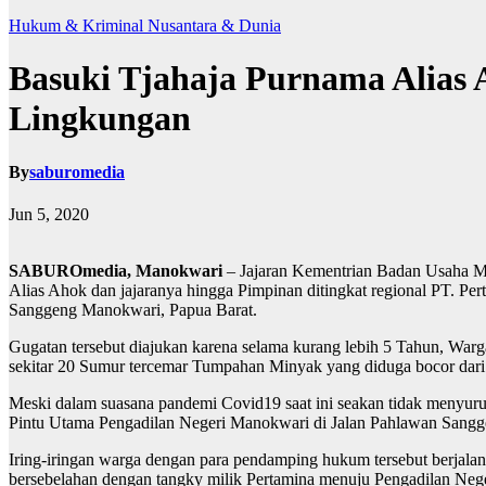
Hukum & Kriminal
Nusantara & Dunia
Basuki Tjahaja Purnama Alias
Lingkungan
By
saburomedia
Jun 5, 2020
SABUROmedia, Manokwari
– Jajaran Kementrian Badan Usaha Mi
Alias Ahok dan jajaranya hingga Pimpinan ditingkat regional PT. 
Sanggeng Manokwari, Papua Barat.
Gugatan tersebut diajukan karena selama kurang lebih 5 Tahun, War
sekitar 20 Sumur tercemar Tumpahan Minyak yang diduga bocor dar
Meski dalam suasana pandemi Covid19 saat ini seakan tidak menyuru
Pintu Utama Pengadilan Negeri Manokwari di Jalan Pahlawan Sangg
Iring-iringan warga dengan para pendamping hukum tersebut berjal
bersebelahan dengan tangky milik Pertamina menuju Pengadilan Nege