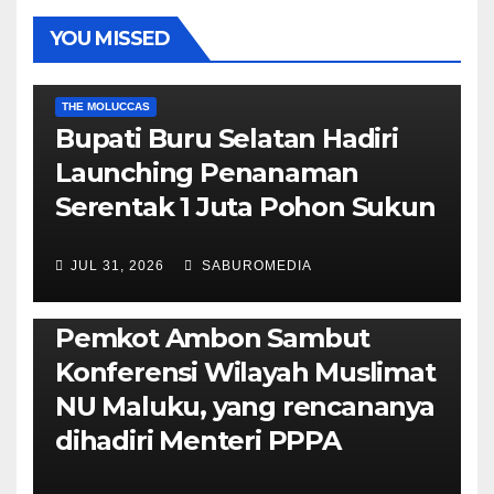
YOU MISSED
EKONOMI & BISNIS
POLITIK & PEMERINTAHAN
THE MOLUCCAS
Bupati Buru Selatan Hadiri
Launching Penanaman
Serentak 1 Juta Pohon Sukun
JUL 31, 2026
SABUROMEDIA
AMBON METRO
JURNALISME AKTIVIS
POLITIK & PEMERINTAHAN
Pemkot Ambon Sambut
Konferensi Wilayah Muslimat
NU Maluku, yang rencananya
dihadiri Menteri PPPA