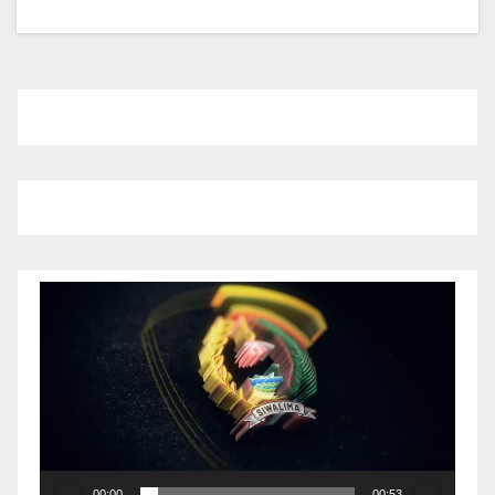
Pemutar
Video
00:00
00:53