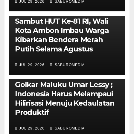
JUL 29, 2026
SABUROMEDIA
AMBON METRO
POLITIK & PEMERINTAHAN
Sambut HUT Ke-81 RI, Wali
Kota Ambon Imbau Warga
Kibarkan Bendera Merah
Putih Selama Agustus
AMBON METRO
JURNALISME AKTIVIS
JUL 29, 2026
SABUROMEDIA
PENDIDIKAN & OLAHRAGA
THE MOLUCCAS
Isi Materi LK-III HMI, Ketua
Golkar Maluku Umar Lessy ;
Indonesia Harus Melampaui
Hilirisasi Menuju Kedaulatan
Produktif
JUL 29, 2026
SABUROMEDIA