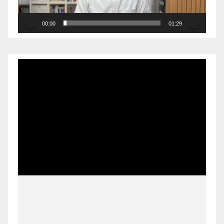
00:00
01:29
Pemutar
Video