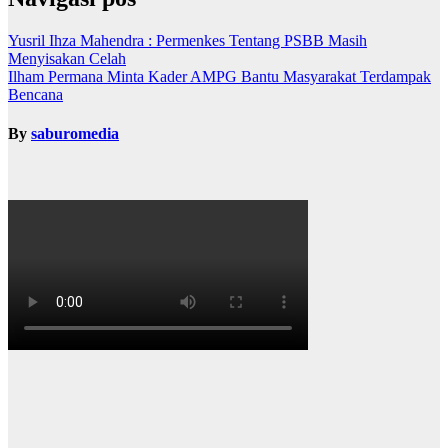
Yusril Ihza Mahendra : Permenkes Tentang PSBB Masih
Menyisakan Celah
Ilham Permana Minta Kader AMPG Bantu Masyarakat Terdampak
Bencana
By
saburomedia