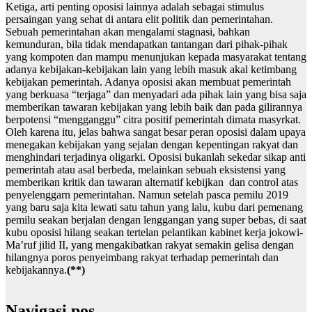
Ketiga, arti penting oposisi lainnya adalah sebagai stimulus
persaingan yang sehat di antara elit politik dan pemerintahan.
Sebuah pemerintahan akan mengalami stagnasi, bahkan
kemunduran, bila tidak mendapatkan tantangan dari pihak-pihak
yang kompoten dan mampu menunjukan kepada masyarakat tentang
adanya kebijakan-kebijakan lain yang lebih masuk akal ketimbang
kebijakan pemerintah. Adanya oposisi akan membuat pemerintah
yang berkuasa “terjaga” dan menyadari ada pihak lain yang bisa saja
memberikan tawaran kebijakan yang lebih baik dan pada gilirannya
berpotensi “mengganggu” citra positif pemerintah dimata masyrkat.
Oleh karena itu, jelas bahwa sangat besar peran oposisi dalam upaya
menegakan kebijakan yang sejalan dengan kepentingan rakyat dan
menghindari terjadinya oligarki. Oposisi bukanlah sekedar sikap anti
pemerintah atau asal berbeda, melainkan sebuah eksistensi yang
memberikan kritik dan tawaran alternatif kebijkan dan control atas
penyelenggarn pemerintahan. Namun setelah pasca pemilu 2019
yang baru saja kita lewati satu tahun yang lalu, kubu dari pemenang
pemilu seakan berjalan dengan lenggangan yang super bebas, di saat
kubu oposisi hilang seakan tertelan pelantikan kabinet kerja jokowi-
Ma’ruf jilid II, yang mengakibatkan rakyat semakin gelisa dengan
hilangnya poros penyeimbang rakyat terhadap pemerintah dan
kebijakannya.
(**)
Navigasi pos