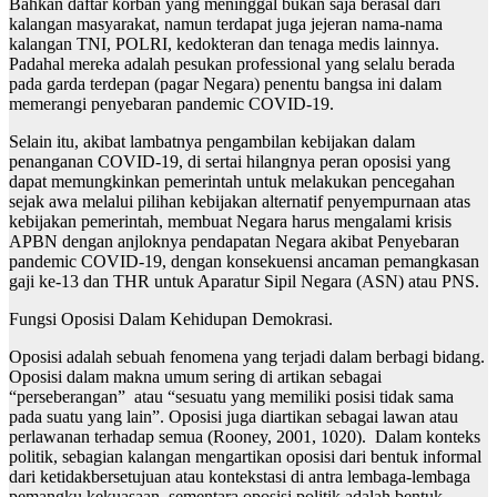
Bahkan daftar korban yang meninggal bukan saja berasal dari
kalangan masyarakat, namun terdapat juga jejeran nama-nama
kalangan TNI, POLRI, kedokteran dan tenaga medis lainnya.
Padahal mereka adalah pesukan professional yang selalu berada
pada garda terdepan (pagar Negara) penentu bangsa ini dalam
memerangi penyebaran pandemic COVID-19.
Selain itu, akibat lambatnya pengambilan kebijakan dalam
penanganan COVID-19, di sertai hilangnya peran oposisi yang
dapat memungkinkan pemerintah untuk melakukan pencegahan
sejak awa melalui pilihan kebijakan alternatif penyempurnaan atas
kebijakan pemerintah, membuat Negara harus mengalami krisis
APBN dengan anjloknya pendapatan Negara akibat Penyebaran
pandemic COVID-19, dengan konsekuensi ancaman pemangkasan
gaji ke-13 dan THR untuk Aparatur Sipil Negara (ASN) atau PNS.
Fungsi Oposisi Dalam Kehidupan Demokrasi.
Oposisi adalah sebuah fenomena yang terjadi dalam berbagi bidang.
Oposisi dalam makna umum sering di artikan sebagai
“perseberangan” atau “sesuatu yang memiliki posisi tidak sama
pada suatu yang lain”. Oposisi juga diartikan sebagai lawan atau
perlawanan terhadap semua (Rooney, 2001, 1020). Dalam konteks
politik, sebagian kalangan mengartikan oposisi dari bentuk informal
dari ketidakbersetujuan atau kontekstasi di antra lembaga-lembaga
pemangku kekuasaan, sementara oposisi politik adalah bentuk