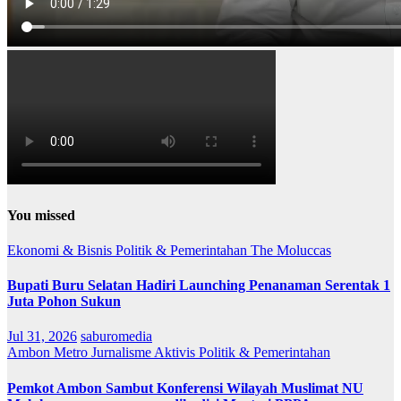
You missed
Ekonomi & Bisnis
Politik & Pemerintahan
The Moluccas
Bupati Buru Selatan Hadiri Launching Penanaman Serentak 1
Juta Pohon Sukun
Jul 31, 2026
saburomedia
Ambon Metro
Jurnalisme Aktivis
Politik & Pemerintahan
Pemkot Ambon Sambut Konferensi Wilayah Muslimat NU