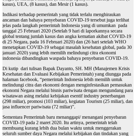
kasus), UEA, (8 kasus), dan Mesir (1 kasus).
Indikasi terhadap pemerintah yang tidak terlalu menghiraukan
ancaman dan bahaya penyebaran COVID-19 tersebut juga terlihat
jelas pada langkah pemerintah Indonesia yang di umumkan pada
tanggal 25 Februari 2020 (Setelah 9 hari di laporkannya secara
global tentang jumlah kasus dan angka kematian akibat COVID-19
di 25 Negara, pada 16 Februari 2020) dan (26 hari setelah WHO
menetapkan COVID-19 sebagai masalah kesehatan global, pada 30
januari 2020) yang lebih memilih melindungi citra ekonomi
indonesia dibandingkan waspada bahaya penyebaran COVID-19.
Di kutip dari tulisan Bapak Dayanto, SH. MH (Manajemen Krisis
Kesehatan dan Evaluasi Kebijakan Pemerintah) yang diungga pada
halaman facebook, “pemerintah Indonesia lebih memilih untuk
melindungi citra dan ekonomi dengan menginfestasikan pemasukan
ekonomi Negara melalui bisnis pariwisata dengan mengundang para
wisatawan asing melalui kebijakan esentif industry penerbangan
(298 miliar), promosi (103 miliar), kegiatan Tourism (25 miliar), dan
jasa influencer pariwisata (72 miliar)”.
Sementara Pemerintah baru menanggapi/ menangani penyebaran
COVID-19 pada 2 maret 2020. Itu artinya, pemerintah telah
membuang kurang lebih dua bulan waktu untuk menggerakan
seluruh sumber daya Negara melalui kebijakan dan tindakan yang