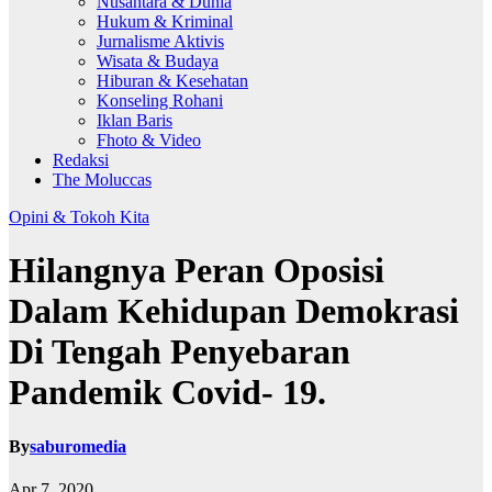
Nusantara & Dunia
Hukum & Kriminal
Jurnalisme Aktivis
Wisata & Budaya
Hiburan & Kesehatan
Konseling Rohani
Iklan Baris
Fhoto & Video
Redaksi
The Moluccas
Opini & Tokoh Kita
Hilangnya Peran Oposisi
Dalam Kehidupan Demokrasi
Di Tengah Penyebaran
Pandemik Covid- 19.
By
saburomedia
Apr 7, 2020