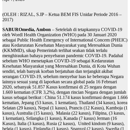
(OLEH : RIZAL, S.IP – Ketua BEM FIS Unidar Periode 2016 –
2017)
SABUROmedia, Ambon
– Setelelah di tetapkannya COVID-19
oleh Wordl Health Organization (WHO) pada 30 Januari 2020
sebagai Public Health Emergency of International Concem (PHEIC)
atau Kedaruratan Kesehatan Masyarakat yang Meresahkan Dunia
(KKMMD), sikap Pemerintah terlihat seakan tidak terlalu
menghiraukan bahaya penyebaran pandemic COVID-19. Padahal
sebelum WHO menetapkan COVID-19 sebagai Kedaruratan
Kesehatan Masyarakat yang Meresahkan Dunia, di Kota Wuhan
sendiri, telah banyak korban berjatuhan dan terjangkit akibat
serangan COVID-19, sebelum menyebar luas ke beberapa Negara
lainnya sesuai yang di laporkan secara global pada 16 Februari
2020, sebanyak 51.857 Kasus konfirmasi di 25 negara dengan
1.669 kematian (CFR 3,2%), dengan rincian Negara dengan jumlah
kasus sebagai berikut : China 51.174 kasus konfirmasi dengan 1.666
kematian, Jepang (53 kasus, 1 kematian), Thailand (34 kasus), korea
Selatan (29 kasus), Nepal (1 kasus), Prancis (12 Kasus), Kamboja (1
kasus), Australia (15 kasus), Malasia (22 kasus), Filipina, (3 kasus,
1 kematian), Srilangka (1 kasus), Kanada (7 kasus) Jerman (16
Kasus), Italia (3 kasus), Rusia (2 kasus), United kindom (9 kasus),
belgia (1 kasus), Finlandia (1 kasus), Spanyol (2 kasus), Swedia (1