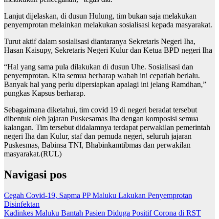
Lanjut dijelaskan, di dusun Hulung, tim bukan saja melakukan
penyemprotan melainkan melakukan sosialisasi kepada masyarakat.
Turut aktif dalam sosialisasi diantaranya Sekretaris Negeri Iha,
Hasan Kaisupy, Sekretaris Negeri Kulur dan Ketua BPD negeri Iha
“Hal yang sama pula dilakukan di dusun Uhe. Sosialisasi dan
penyemprotan. Kita semua berharap wabah ini cepatlah berlalu.
Banyak hal yang perlu dipersiapkan apalagi ini jelang Ramdhan,”
pungkas Kapsus berharap.
Sebagaimana diketahui, tim covid 19 di negeri beradat tersebut
dibentuk oleh jajaran Puskesamas Iha dengan komposisi semua
kalangan. Tim tersebut didalamnya terdapat perwakilan pemerintah
negeri Iha dan Kulur, staf dan pemuda negeri, seluruh jajaran
Puskesmas, Babinsa TNI, Bhabinkamtibmas dan perwakilan
masyarakat.(RUL)
Navigasi pos
Cegah Covid-19, Sapma PP Maluku Lakukan Penyemprotan
Disinfektan
Kadinkes Maluku Bantah Pasien Diduga Positif Corona di RST