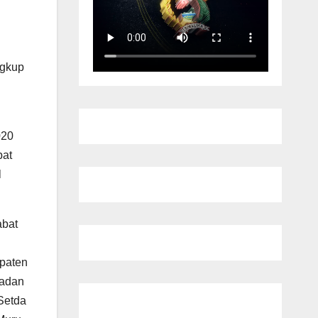
ngkup
020
bat
l
abat
paten
Badan
Setda