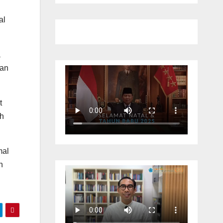
al
a
kan
t
ah
mal
n