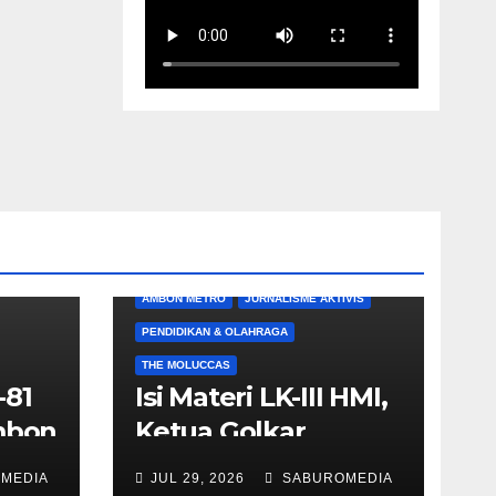
AMBON METRO
JURNALISME AKTIVIS
PENDIDIKAN & OLAHRAGA
THE MOLUCCAS
-81
Isi Materi LK-III HMI,
Ambon
Ketua Golkar
Maluku Umar Lessy
MEDIA
JUL 29, 2026
SABUROMEDIA