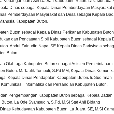
a Keuangan dan Aset Daerah Kabupaten Buton. Drs. Murtaba 
Kepala Dinas sebagai Kepala Dinas Pemberdayaan Masyarakat 
Dinas Pemberdayaan Masyarakat dan Desa sebagai Kepala Ba
anusia Kabupaten Buton.
aten Buton sebagai Kepala Dinas Perikanan Kabupaten Buton
dukan dan Pencatatan Sipil Kabupaten Buton sebagai Kepala 
ton. Abdul Zainudin Napa, SE Kepala Dinas Pariwisata sebag
en Buton.
dan Olahraga Kabupaten Buton sebagai Asisten Pemerintahan 
en Buton. M. Taufik Tombuli, S.Pd MM, Kepala Dinas Komunika
agai Kepala Dinas Pendapatan Kabupaten Buton. Ir. Sudirman
 Komunikasi, Informatika dan Persandian Kabupaten Buton.
an dan Pengembangan Kabupaten Buton sebagai Kepala Badan
uton. La Ode Syamsudin, S.Pd, M.Si Staf Ahli Bidang
 Dinas Kebudayaan Kabupaten Buton. La Juara, SE, M.Si Cam