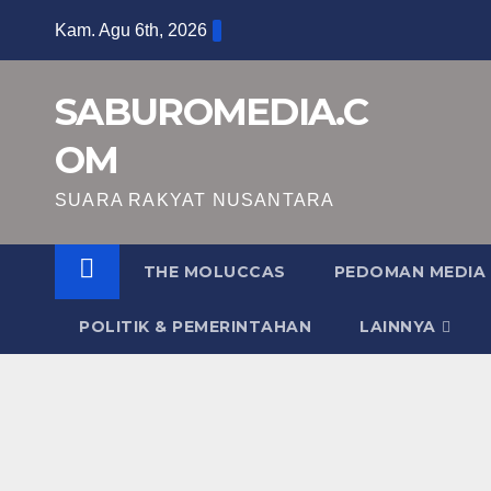
Skip
Kam. Agu 6th, 2026
to
content
SABUROMEDIA.C
OM
SUARA RAKYAT NUSANTARA
THE MOLUCCAS
PEDOMAN MEDIA 
POLITIK & PEMERINTAHAN
LAINNYA