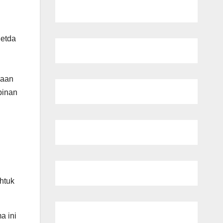
Setda
naan
pinan
htuk
a ini