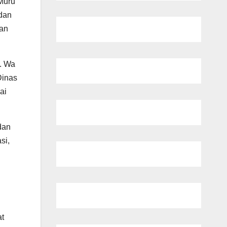
Muru
dan
dan
. Wa
Dinas
ai
dan
si,
at