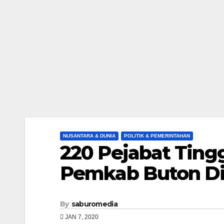
NUSANTARA & DUNIA
POLITIK & PEMERINTAHAN
220 Pejabat Ting
Pemkab Buton Di
By
saburomedia
JAN 7, 2020