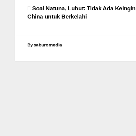
Navigasi
Soal Natuna, Luhut: Tidak Ada Keingi
China untuk Berkelahi
pos
By
saburomedia