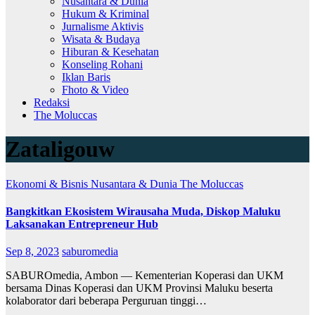
Nusantara & Dunia
Hukum & Kriminal
Jurnalisme Aktivis
Wisata & Budaya
Hiburan & Kesehatan
Konseling Rohani
Iklan Baris
Fhoto & Video
Redaksi
The Moluccas
Zataligouw
Ekonomi & Bisnis
Nusantara & Dunia
The Moluccas
Bangkitkan Ekosistem Wirausaha Muda, Diskop Maluku
Laksanakan Entrepreneur Hub
Sep 8, 2023
saburomedia
SABUROmedia, Ambon — Kementerian Koperasi dan UKM
bersama Dinas Koperasi dan UKM Provinsi Maluku beserta
kolaborator dari beberapa Perguruan tinggi…