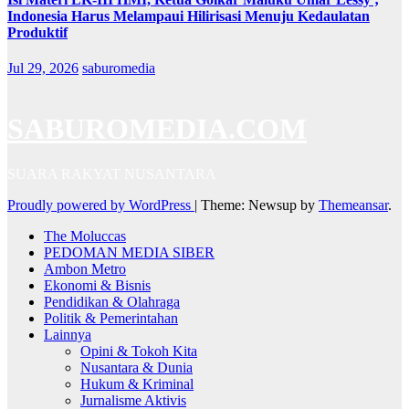
Indonesia Harus Melampaui Hilirisasi Menuju Kedaulatan
Produktif
Jul 29, 2026
saburomedia
SABUROMEDIA.COM
SUARA RAKYAT NUSANTARA
Proudly powered by WordPress
|
Theme: Newsup by
Themeansar
.
The Moluccas
PEDOMAN MEDIA SIBER
Ambon Metro
Ekonomi & Bisnis
Pendidikan & Olahraga
Politik & Pemerintahan
Lainnya
Opini & Tokoh Kita
Nusantara & Dunia
Hukum & Kriminal
Jurnalisme Aktivis