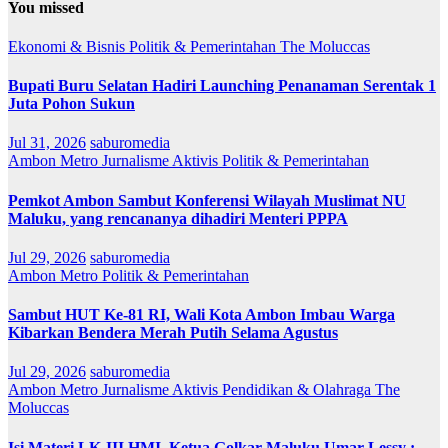
You missed
Ekonomi & Bisnis
Politik & Pemerintahan
The Moluccas
Bupati Buru Selatan Hadiri Launching Penanaman Serentak 1
Juta Pohon Sukun
Jul 31, 2026
saburomedia
Ambon Metro
Jurnalisme Aktivis
Politik & Pemerintahan
Pemkot Ambon Sambut Konferensi Wilayah Muslimat NU
Maluku, yang rencananya dihadiri Menteri PPPA
Jul 29, 2026
saburomedia
Ambon Metro
Politik & Pemerintahan
Sambut HUT Ke-81 RI, Wali Kota Ambon Imbau Warga
Kibarkan Bendera Merah Putih Selama Agustus
Jul 29, 2026
saburomedia
Ambon Metro
Jurnalisme Aktivis
Pendidikan & Olahraga
The
Moluccas
Isi Materi LK-III HMI, Ketua Golkar Maluku Umar Lessy ;