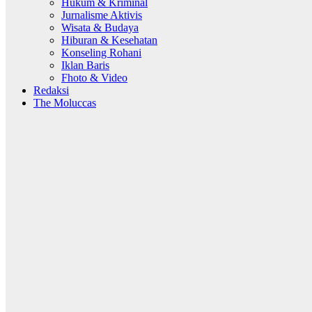
Hukum & Kriminal
Jurnalisme Aktivis
Wisata & Budaya
Hiburan & Kesehatan
Konseling Rohani
Iklan Baris
Fhoto & Video
Redaksi
The Moluccas