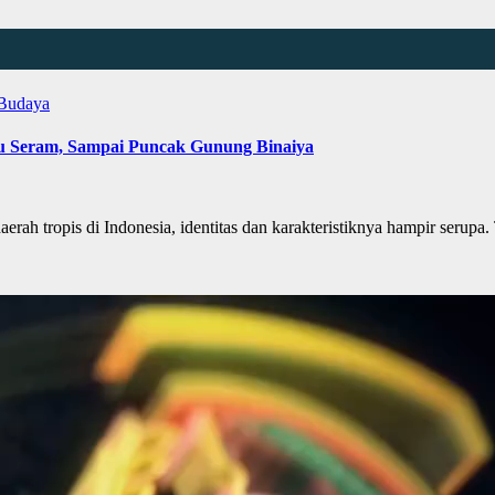
 Budaya
u Seram, Sampai Puncak Gunung Binaiya
ropis di Indonesia, identitas dan karakteristiknya hampir serupa. T