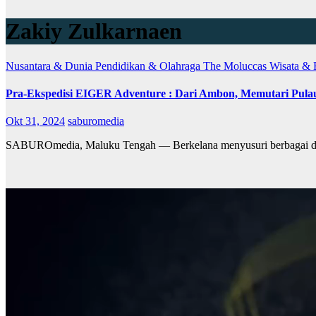
Zakiy Zulkarnaen
Nusantara & Dunia
Pendidikan & Olahraga
The Moluccas
Wisata &
Pra-Ekspedisi EIGER Adventure : Dari Ambon, Memutari Pula
Okt 31, 2024
saburomedia
SABUROmedia, Maluku Tengah — Berkelana menyusuri berbagai daerah t