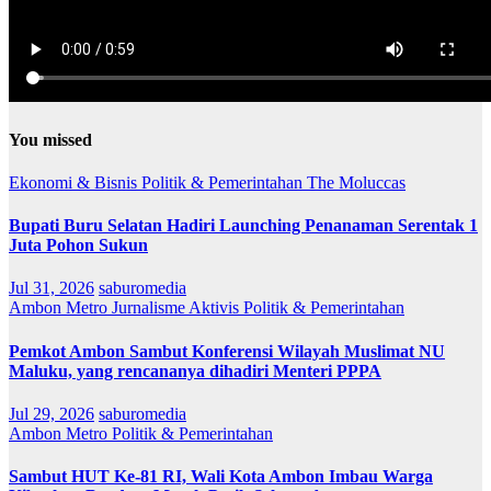
You missed
Ekonomi & Bisnis
Politik & Pemerintahan
The Moluccas
Bupati Buru Selatan Hadiri Launching Penanaman Serentak 1
Juta Pohon Sukun
Jul 31, 2026
saburomedia
Ambon Metro
Jurnalisme Aktivis
Politik & Pemerintahan
Pemkot Ambon Sambut Konferensi Wilayah Muslimat NU
Maluku, yang rencananya dihadiri Menteri PPPA
Jul 29, 2026
saburomedia
Ambon Metro
Politik & Pemerintahan
Sambut HUT Ke-81 RI, Wali Kota Ambon Imbau Warga