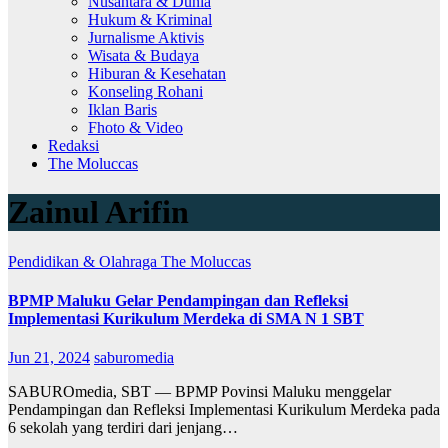
Nusantara & Dunia
Hukum & Kriminal
Jurnalisme Aktivis
Wisata & Budaya
Hiburan & Kesehatan
Konseling Rohani
Iklan Baris
Fhoto & Video
Redaksi
The Moluccas
Zainul Arifin
Pendidikan & Olahraga
The Moluccas
BPMP Maluku Gelar Pendampingan dan Refleksi
Implementasi Kurikulum Merdeka di SMA N 1 SBT
Jun 21, 2024
saburomedia
SABUROmedia, SBT — BPMP Povinsi Maluku menggelar
Pendampingan dan Refleksi Implementasi Kurikulum Merdeka pada
6 sekolah yang terdiri dari jenjang…