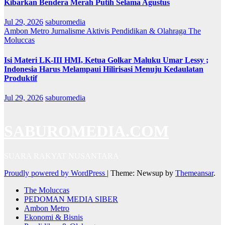
Kibarkan Bendera Merah Putih Selama Agustus
Jul 29, 2026
saburomedia
Ambon Metro
Jurnalisme Aktivis
Pendidikan & Olahraga
The
Moluccas
Isi Materi LK-III HMI, Ketua Golkar Maluku Umar Lessy ;
Indonesia Harus Melampaui Hilirisasi Menuju Kedaulatan
Produktif
Jul 29, 2026
saburomedia
SABUROMEDIA.COM
SUARA RAKYAT NUSANTARA
Proudly powered by WordPress
|
Theme: Newsup by
Themeansar
.
The Moluccas
PEDOMAN MEDIA SIBER
Ambon Metro
Ekonomi & Bisnis