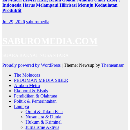
Indonesia Harus Melampaui Hilirisasi Menuju Kedaulatan
Produktif
Jul 29, 2026
saburomedia
SABUROMEDIA.COM
SUARA RAKYAT NUSANTARA
Proudly powered by WordPress
|
Theme: Newsup by
Themeansar
.
The Moluccas
PEDOMAN MEDIA SIBER
Ambon Metro
Ekonomi & Bisnis
Pendidikan & Olahraga
Politik & Pemerintahan
Lainnya
Opini & Tokoh Kita
Nusantara & Dunia
Hukum & Kriminal
Jurnalisme Aktivis