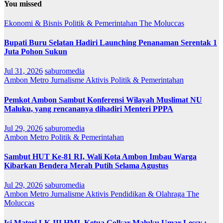
You missed
Ekonomi & Bisnis
Politik & Pemerintahan
The Moluccas
Bupati Buru Selatan Hadiri Launching Penanaman Serentak 1
Juta Pohon Sukun
Jul 31, 2026
saburomedia
Ambon Metro
Jurnalisme Aktivis
Politik & Pemerintahan
Pemkot Ambon Sambut Konferensi Wilayah Muslimat NU
Maluku, yang rencananya dihadiri Menteri PPPA
Jul 29, 2026
saburomedia
Ambon Metro
Politik & Pemerintahan
Sambut HUT Ke-81 RI, Wali Kota Ambon Imbau Warga
Kibarkan Bendera Merah Putih Selama Agustus
Jul 29, 2026
saburomedia
Ambon Metro
Jurnalisme Aktivis
Pendidikan & Olahraga
The
Moluccas
Isi Materi LK-III HMI, Ketua Golkar Maluku Umar Lessy ;