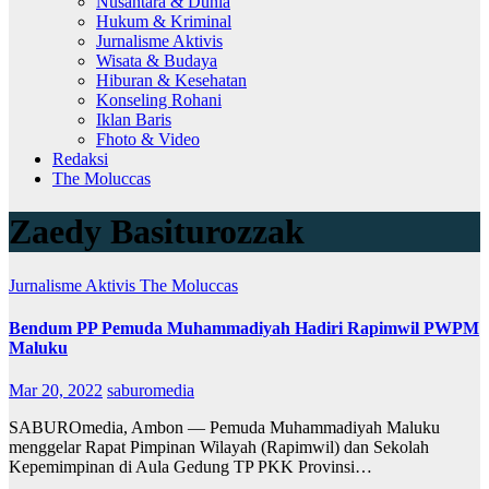
Nusantara & Dunia
Hukum & Kriminal
Jurnalisme Aktivis
Wisata & Budaya
Hiburan & Kesehatan
Konseling Rohani
Iklan Baris
Fhoto & Video
Redaksi
The Moluccas
Zaedy Basiturozzak
Jurnalisme Aktivis
The Moluccas
Bendum PP Pemuda Muhammadiyah Hadiri Rapimwil PWPM
Maluku
Mar 20, 2022
saburomedia
SABUROmedia, Ambon — Pemuda Muhammadiyah Maluku
menggelar Rapat Pimpinan Wilayah (Rapimwil) dan Sekolah
Kepemimpinan di Aula Gedung TP PKK Provinsi…