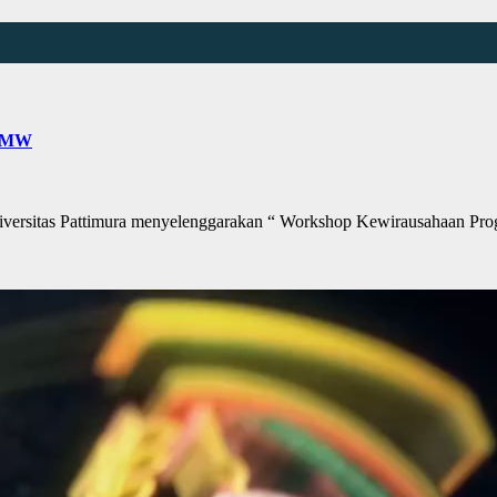
 PMW
itas Pattimura menyelenggarakan “ Workshop Kewirausahaan Prog