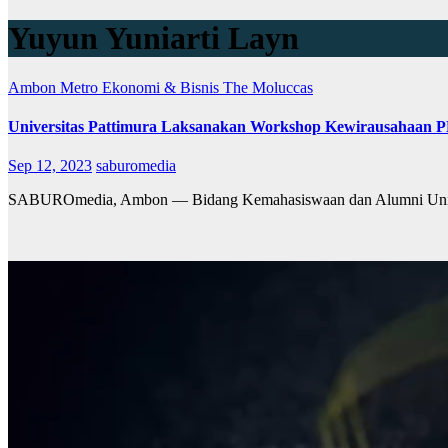
Yuyun Yuniarti Layn
Ambon Metro
Ekonomi & Bisnis
The Moluccas
Universitas Pattimura Laksanakan Workshop Kewirausahaan
Sep 12, 2023
saburomedia
SABUROmedia, Ambon — Bidang Kemahasiswaan dan Alumni Univers