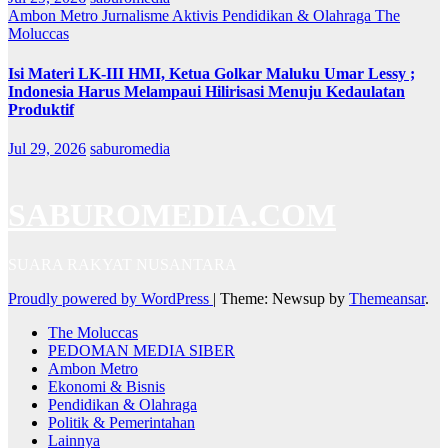
Ambon Metro
Jurnalisme Aktivis
Pendidikan & Olahraga
The
Moluccas
Isi Materi LK-III HMI, Ketua Golkar Maluku Umar Lessy ;
Indonesia Harus Melampaui Hilirisasi Menuju Kedaulatan
Produktif
Jul 29, 2026
saburomedia
SABUROMEDIA.COM
SUARA RAKYAT NUSANTARA
Proudly powered by WordPress
|
Theme: Newsup by
Themeansar
.
The Moluccas
PEDOMAN MEDIA SIBER
Ambon Metro
Ekonomi & Bisnis
Pendidikan & Olahraga
Politik & Pemerintahan
Lainnya