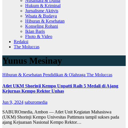
Nusantara & Dunia
Hukum & Kriminal
Jurnalisme Aktivis
Wisata & Budaya
Hiburan & Kesehatan
Konseling Rohani
Iklan Baris
Fhoto & Video
Redaksi
The Moluccas
Yunus Mesinay
Hiburan & Kesehatan
Pendidikan & Olahraga
The Moluccas
Atlet UKM Shorinji Kempo Unpatti Raih 5 Medali di Ajang
Kejurnas Kempo Rektor Unhas
Jun 9, 2024
saburomedia
SABUROmedia, Ambon — Atlet Unit Kegiatan Mahasiswa
(UKM) Shorinji Kempo Univesitas Pattimura tampil sukses pada
ajang Kejuaraan Nasional Kempo Rektor…