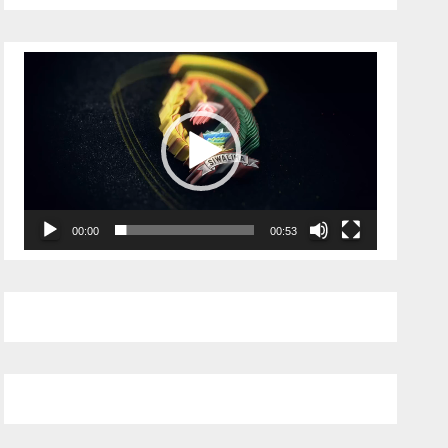
Pemutar
Video
00:00
00:53