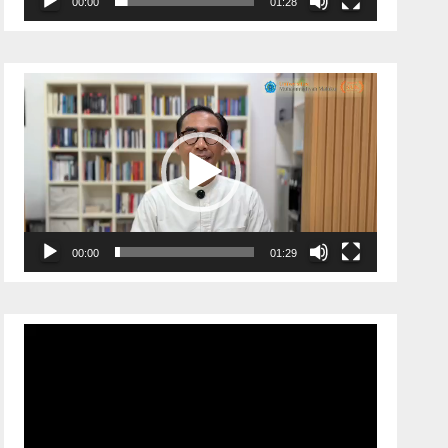
00:00
01:28
Pemutar
Video
00:00
01:29
Pemutar
Video