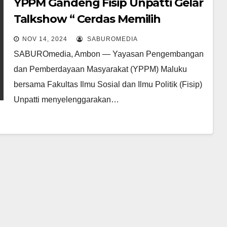
YPPM Gandeng Fisip Unpatti Gelar
Talkshow “ Cerdas Memilih
Kandidat Walikota dan Wakil
NOV 14, 2024
SABUROMEDIA
Walikota Ambon Periode 2024 –
SABUROmedia, Ambon — Yayasan Pengembangan
2029
dan Pemberdayaan Masyarakat (YPPM) Maluku
bersama Fakultas Ilmu Sosial dan Ilmu Politik (Fisip)
Unpatti menyelenggarakan…