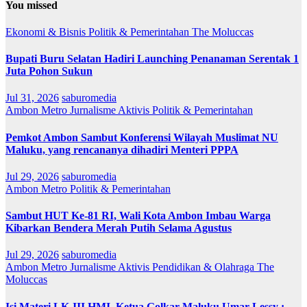
You missed
Ekonomi & Bisnis
Politik & Pemerintahan
The Moluccas
Bupati Buru Selatan Hadiri Launching Penanaman Serentak 1
Juta Pohon Sukun
Jul 31, 2026
saburomedia
Ambon Metro
Jurnalisme Aktivis
Politik & Pemerintahan
Pemkot Ambon Sambut Konferensi Wilayah Muslimat NU
Maluku, yang rencananya dihadiri Menteri PPPA
Jul 29, 2026
saburomedia
Ambon Metro
Politik & Pemerintahan
Sambut HUT Ke-81 RI, Wali Kota Ambon Imbau Warga
Kibarkan Bendera Merah Putih Selama Agustus
Jul 29, 2026
saburomedia
Ambon Metro
Jurnalisme Aktivis
Pendidikan & Olahraga
The
Moluccas
Isi Materi LK-III HMI, Ketua Golkar Maluku Umar Lessy ;