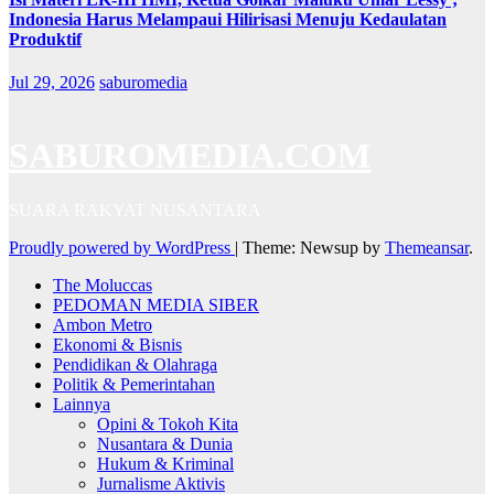
Indonesia Harus Melampaui Hilirisasi Menuju Kedaulatan
Produktif
Jul 29, 2026
saburomedia
SABUROMEDIA.COM
SUARA RAKYAT NUSANTARA
Proudly powered by WordPress
|
Theme: Newsup by
Themeansar
.
The Moluccas
PEDOMAN MEDIA SIBER
Ambon Metro
Ekonomi & Bisnis
Pendidikan & Olahraga
Politik & Pemerintahan
Lainnya
Opini & Tokoh Kita
Nusantara & Dunia
Hukum & Kriminal
Jurnalisme Aktivis