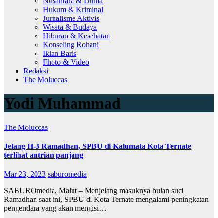
Nusantara & Dunia
Hukum & Kriminal
Jurnalisme Aktivis
Wisata & Budaya
Hiburan & Kesehatan
Konseling Rohani
Iklan Baris
Fhoto & Video
Redaksi
The Moluccas
Yodi Muhammad
The Moluccas
Jelang H-3 Ramadhan, SPBU di Kalumata Kota Ternate
terlihat antrian panjang
Mar 23, 2023
saburomedia
SABUROmedia, Malut – Menjelang masuknya bulan suci
Ramadhan saat ini, SPBU di Kota Ternate mengalami peningkatan
pengendara yang akan mengisi…