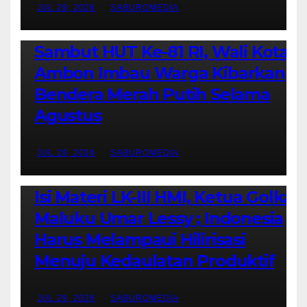
JUL 29, 2026
SABUROMEDIA
AMBON METRO
POLITIK & PEMERINTAHAN
Sambut HUT Ke-81 RI, Wali Kota
Ambon Imbau Warga Kibarkan
Bendera Merah Putih Selama
Agustus
JUL 29, 2026
SABUROMEDIA
AMBON METRO
JURNALISME AKTIVIS
PENDIDIKAN & OLAHRAGA
THE MOLUCCAS
Isi Materi LK-III HMI, Ketua Golkar
Maluku Umar Lessy ; Indonesia
Harus Melampaui Hilirisasi
Menuju Kedaulatan Produktif
JUL 29, 2026
SABUROMEDIA