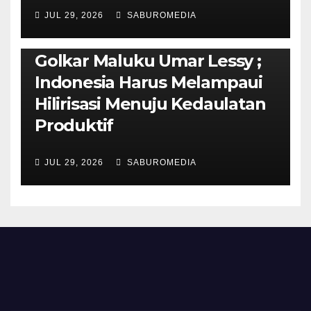
JUL 29, 2026
SABUROMEDIA
PENDIDIKAN & OLAHRAGA
THE MOLUCCAS
Isi Materi LK-III HMI, Ketua
Golkar Maluku Umar Lessy ;
Indonesia Harus Melampaui
Hilirisasi Menuju Kedaulatan
Produktif
JUL 29, 2026
SABUROMEDIA