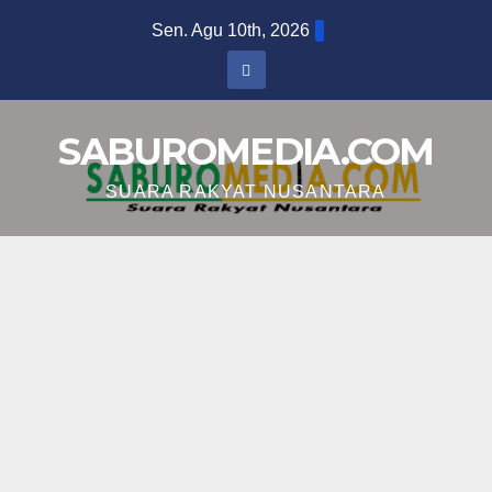
Skip
Sen. Agu 10th, 2026
to
content
SABUROMEDIA.COM
SUARA RAKYAT NUSANTARA