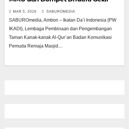
Program Sehari Khatam Al-Qur’an
MAR 5, 2026
SABUROMEDIA
SABUROmedia, Ambon – Ikatan Da’i Indonesia (PW
IKADI), Lembaga Pembinaan dan Pengembangan
Taman Kanak-kanak Al-Qur’an Badan Komunikasi
Pemuda Remaja Masjid…