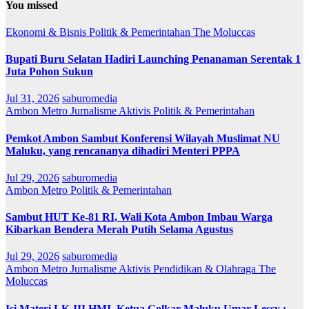
You missed
Ekonomi & Bisnis
Politik & Pemerintahan
The Moluccas
Bupati Buru Selatan Hadiri Launching Penanaman Serentak 1
Juta Pohon Sukun
Jul 31, 2026
saburomedia
Ambon Metro
Jurnalisme Aktivis
Politik & Pemerintahan
Pemkot Ambon Sambut Konferensi Wilayah Muslimat NU
Maluku, yang rencananya dihadiri Menteri PPPA
Jul 29, 2026
saburomedia
Ambon Metro
Politik & Pemerintahan
Sambut HUT Ke-81 RI, Wali Kota Ambon Imbau Warga
Kibarkan Bendera Merah Putih Selama Agustus
Jul 29, 2026
saburomedia
Ambon Metro
Jurnalisme Aktivis
Pendidikan & Olahraga
The
Moluccas
Isi Materi LK-III HMI, Ketua Golkar Maluku Umar Lessy ;