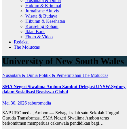
Nusantara & Dunia
Hukum & Kriminal
Jurnalisme Aktivis
Wisata & Budaya
Hiburan & Kesehatan
Konseling Rohani
Iklan Baris
Fhoto & Video
Redaksi
The Moluccas
University of New South Wales
Nusantara & Dunia
Politik & Pemerintahan
The Moluccas
SMA Negeri Siwalima Ambon Sambut Delegasi UNSW-Sydney
dalam Sosialisasi Beasiswa Global
Mei 30, 2026
saburomedia
SABUROmedia, Ambon — Sebagai salah satu Sekolah Unggul
Garuda Transformasi, SMA Negeri Siwalima Ambon terus
berkomitmen memperluas cakrawala pendidikan bagi…