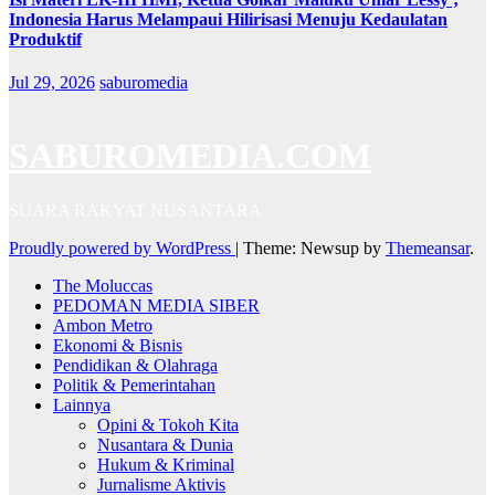
Indonesia Harus Melampaui Hilirisasi Menuju Kedaulatan
Produktif
Jul 29, 2026
saburomedia
SABUROMEDIA.COM
SUARA RAKYAT NUSANTARA
Proudly powered by WordPress
|
Theme: Newsup by
Themeansar
.
The Moluccas
PEDOMAN MEDIA SIBER
Ambon Metro
Ekonomi & Bisnis
Pendidikan & Olahraga
Politik & Pemerintahan
Lainnya
Opini & Tokoh Kita
Nusantara & Dunia
Hukum & Kriminal
Jurnalisme Aktivis