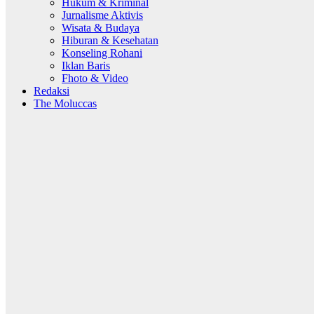
Hukum & Kriminal
Jurnalisme Aktivis
Wisata & Budaya
Hiburan & Kesehatan
Konseling Rohani
Iklan Baris
Fhoto & Video
Redaksi
The Moluccas