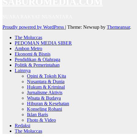
SABUROMEDIA.COM
SUARA RAKYAT NUSANTARA
Proudly powered by WordPress
|
Theme: Newsup by
Themeansar
.
The Moluccas
PEDOMAN MEDIA SIBER
Ambon Metro
Ekonomi & Bisnis
Pendidikan & Olahraga
Politik & Pemerintahan
Lainnya
Opini & Tokoh Kita
Nusantara & Dunia
Hukum & Kriminal
Jurnalisme Aktivis
Wisata & Budaya
Hiburan & Kesehatan
Konseling Rohani
Iklan Baris
Fhoto & Video
Redaksi
The Moluccas