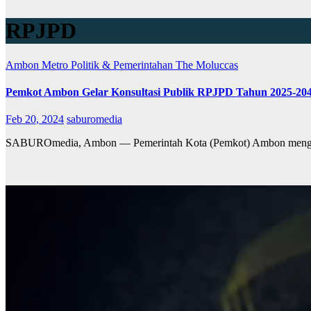
RPJPD
Ambon Metro
Politik & Pemerintahan
The Moluccas
Pemkot Ambon Gelar Konsultasi Publik RPJPD Tahun 2025-20
Feb 20, 2024
saburomedia
SABUROmedia, Ambon — Pemerintah Kota (Pemkot) Ambon mengge