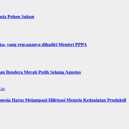
Juta Pohon Sukun
u, yang rencananya dihadiri Menteri PPPA
n Bendera Merah Putih Selama Agustus
cas
nesia Harus Melampaui Hilirisasi Menuju Kedaulatan Produktif