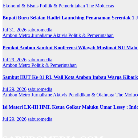
Ekonomi & Bisnis
Politik & Pemerintahan
The Moluccas
Bupati Buru Selatan Hadiri Launching Penanaman Serentak 1 
Jul 31, 2026
saburomedia
Ambon Metro
Jurnalisme Aktivis
Politik & Pemerintahan
Pemkot Ambon Sambut Konferensi Wilayah Muslimat NU Maluk
Jul 29, 2026
saburomedia
Ambon Metro
Politik & Pemerintahan
Sambut HUT Ke-81 RI, Wali Kota Ambon Imbau Warga Kibarka
Jul 29, 2026
saburomedia
Ambon Metro
Jurnalisme Aktivis
Pendidikan & Olahraga
The Moluc
Isi Materi LK-III HMI, Ketua Golkar Maluku Umar Lessy ; Indo
Jul 29, 2026
saburomedia