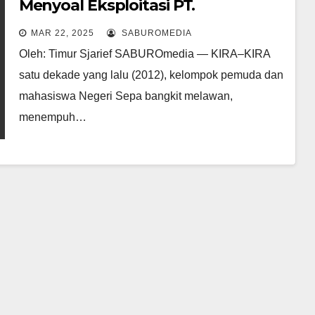
Menyoal Eksploitasi PT.
Waragonda Minerals Pratama
MAR 22, 2025
SABUROMEDIA
Oleh: Timur Sjarief SABUROmedia — KIRA–KIRA
satu dekade yang lalu (2012), kelompok pemuda dan
mahasiswa Negeri Sepa bangkit melawan,
menempuh…