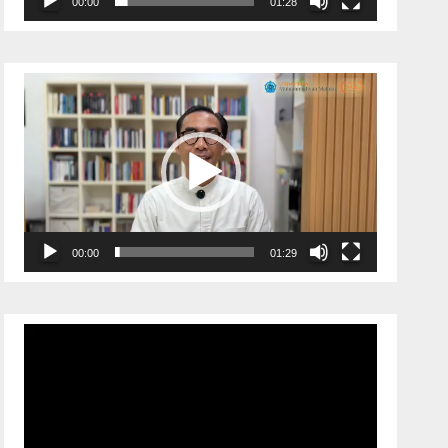
00:00
01:28
Pemutar
Video
00:00
01:29
Pemutar
Video