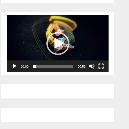
Pemutar
Video
00:00
00:53