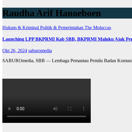
Raudha Arif Hanoeboen
Hukum & Kriminal
Politik & Pemerintahan
The Moluccas
Launching LPP BKPRMI Kab SBB, BKPRMI Maluku Ajak Pemud
Okt 26, 2024
saburomedia
SABUROmedia, SBB — Lembaga Pemantau Pemilu Badan Komunikas