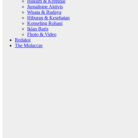
Hukum & Kriminal
Jurnalisme Aktivis
Wisata & Budaya
Hiburan & Kesehatan
Konseling Rohani
Iklan Baris
Fhoto & Video
Redaksi
The Moluccas