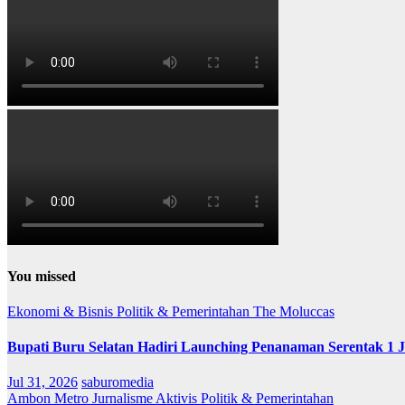
You missed
Ekonomi & Bisnis
Politik & Pemerintahan
The Moluccas
Bupati Buru Selatan Hadiri Launching Penanaman Serentak 1 
Jul 31, 2026
saburomedia
Ambon Metro
Jurnalisme Aktivis
Politik & Pemerintahan