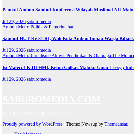
Pemkot Ambon Sambut Konferensi Wilayah Muslimat NU Maluk
Jul 29, 2026
saburomedia
Ambon Metro
Politik & Pemerintahan
Sambut HUT Ke-81 RI, Wali Kota Ambon Imbau Warga Kibarka
Jul 29, 2026
saburomedia
Ambon Metro
Jurnalisme Aktivis
Pendidikan & Olahraga
The Moluc
Isi Materi LK-III HMI, Ketua Golkar Maluku Umar Lessy ; Indo
Jul 29, 2026
saburomedia
SABUROMEDIA.COM
SUARA RAKYAT NUSANTARA
Proudly powered by WordPress
|
Theme: Newsup by
Themeansar
.