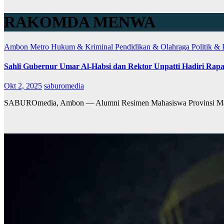
RAKOMDA MENWA
Ambon Metro
Hukum & Kriminal
Pendidikan & Olahraga
Politik &
Sahli Gubernur Umar Al-Habsi dan Rektor Unpatti Hadiri R
Okt 2, 2025
saburomedia
SABUROmedia, Ambon — Alumni Resimen Mahasiswa Provinsi Mal