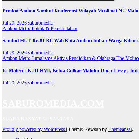
Pemkot Ambon Sambut Konferensi Wilayah Muslimat NU Maluk
Jul 29, 2026
saburomedia
Ambon Metro
Politik & Pemerintahan
Sambut HUT Ke-81 RI, Wali Kota Ambon Imbau Warga Kibarka
Jul 29, 2026
saburomedia
Ambon Metro
Jurnalisme Aktivis
Pendidikan & Olahraga
The Moluc
Isi Materi LK-III HMI, Ketua Golkar Maluku Umar Lessy ; Indo
Jul 29, 2026
saburomedia
SABUROMEDIA.COM
SUARA RAKYAT NUSANTARA
Proudly powered by WordPress
|
Theme: Newsup by
Themeansar
.