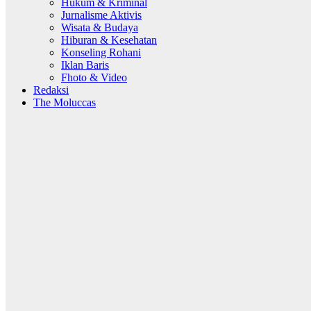
Hukum & Kriminal
Jurnalisme Aktivis
Wisata & Budaya
Hiburan & Kesehatan
Konseling Rohani
Iklan Baris
Fhoto & Video
Redaksi
The Moluccas