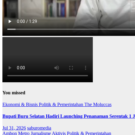
You missed
Ekonomi & Bisnis
Politik & Pemerintahan
The Moluccas
Bupati Buru Selatan Hadiri Launching Penanaman Serentak 1 
Jul 31, 2026
saburomedia
Ambon Metro
Jurnalisme Aktivis
Politik & Pemerintahan