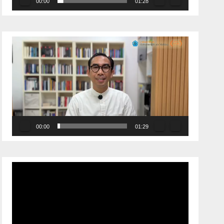
00:00
01:28
Pemutar
Video
00:00
01:29
Pemutar
Video