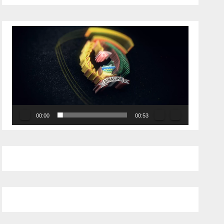
Pemutar
Video
00:00
00:53