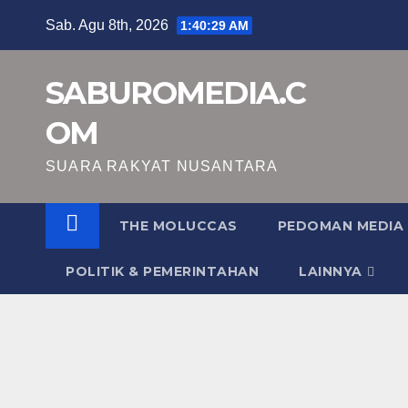
Skip
Sab. Agu 8th, 2026
1:40:30 AM
to
content
SABUROMEDIA.C
OM
SUARA RAKYAT NUSANTARA
THE MOLUCCAS
PEDOMAN MEDIA 
POLITIK & PEMERINTAHAN
LAINNYA