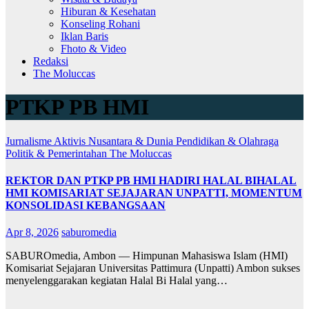
Hiburan & Kesehatan
Konseling Rohani
Iklan Baris
Fhoto & Video
Redaksi
The Moluccas
PTKP PB HMI
Jurnalisme Aktivis
Nusantara & Dunia
Pendidikan & Olahraga
Politik & Pemerintahan
The Moluccas
REKTOR DAN PTKP PB HMI HADIRI HALAL BIHALAL
HMI KOMISARIAT SEJAJARAN UNPATTI, MOMENTUM
KONSOLIDASI KEBANGSAAN
Apr 8, 2026
saburomedia
SABUROmedia, Ambon — Himpunan Mahasiswa Islam (HMI)
Komisariat Sejajaran Universitas Pattimura (Unpatti) Ambon sukses
menyelenggarakan kegiatan Halal Bi Halal yang…