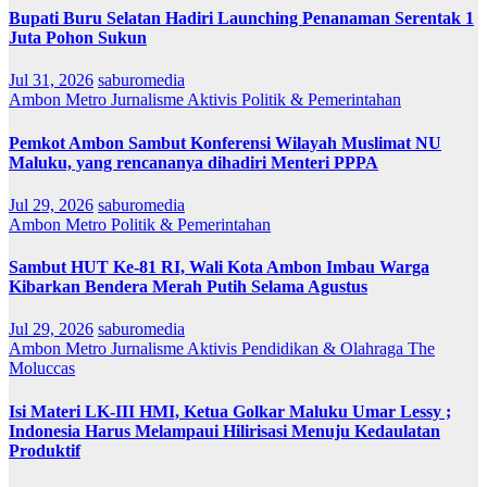
Bupati Buru Selatan Hadiri Launching Penanaman Serentak 1
Juta Pohon Sukun
Jul 31, 2026
saburomedia
Ambon Metro
Jurnalisme Aktivis
Politik & Pemerintahan
Pemkot Ambon Sambut Konferensi Wilayah Muslimat NU
Maluku, yang rencananya dihadiri Menteri PPPA
Jul 29, 2026
saburomedia
Ambon Metro
Politik & Pemerintahan
Sambut HUT Ke-81 RI, Wali Kota Ambon Imbau Warga
Kibarkan Bendera Merah Putih Selama Agustus
Jul 29, 2026
saburomedia
Ambon Metro
Jurnalisme Aktivis
Pendidikan & Olahraga
The
Moluccas
Isi Materi LK-III HMI, Ketua Golkar Maluku Umar Lessy ;
Indonesia Harus Melampaui Hilirisasi Menuju Kedaulatan
Produktif