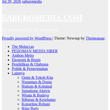
Jul 29, 2026
saburomedia
SABUROMEDIA.COM
SUARA RAKYAT NUSANTARA
Proudly powered by WordPress
|
Theme: Newsup by
Themeansar
.
The Moluccas
PEDOMAN MEDIA SIBER
Ambon Metro
Ekonomi & Bisnis
Pendidikan & Olahraga
Politik & Pemerintahan
Lainnya
Opini & Tokoh Kita
Nusantara & Dunia
Hukum & Kriminal
Jurnalisme Aktivis
Wisata & Budaya
Hiburan & Kesehatan
Konseling Rohani
Iklan Baris