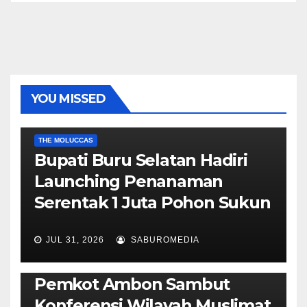
YOU MISSED
EKONOMI & BISNIS
POLITIK & PEMERINTAHAN
THE MOLUCCAS
Bupati Buru Selatan Hadiri
Launching Penanaman
Serentak 1 Juta Pohon Sukun
JUL 31, 2026
SABUROMEDIA
AMBON METRO
JURNALISME AKTIVIS
POLITIK & PEMERINTAHAN
Pemkot Ambon Sambut
Konferensi Wilayah Muslimat