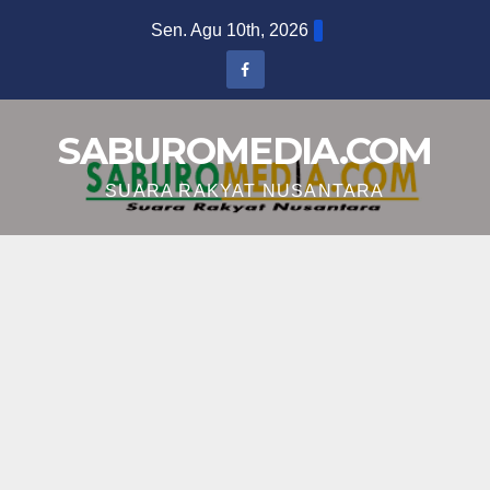
Skip
Sen. Agu 10th, 2026
to
content
SABUROMEDIA.COM
SUARA RAKYAT NUSANTARA