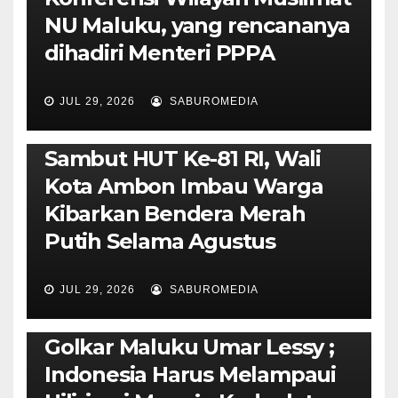
NU Maluku, yang rencananya
dihadiri Menteri PPPA
JUL 29, 2026
SABUROMEDIA
AMBON METRO
POLITIK & PEMERINTAHAN
Sambut HUT Ke-81 RI, Wali
Kota Ambon Imbau Warga
Kibarkan Bendera Merah
Putih Selama Agustus
AMBON METRO
JURNALISME AKTIVIS
JUL 29, 2026
SABUROMEDIA
PENDIDIKAN & OLAHRAGA
THE MOLUCCAS
Isi Materi LK-III HMI, Ketua
Golkar Maluku Umar Lessy ;
Indonesia Harus Melampaui