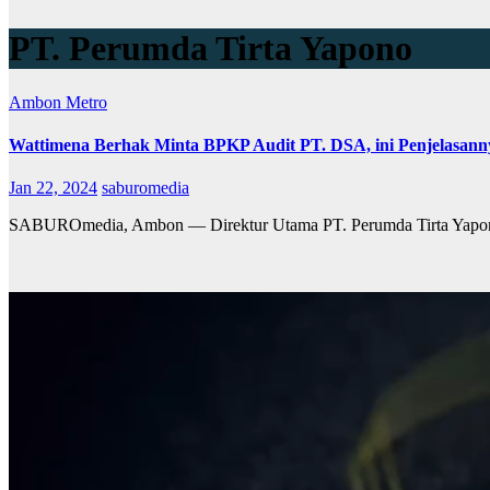
PT. Perumda Tirta Yapono
Ambon Metro
Wattimena Berhak Minta BPKP Audit PT. DSA, ini Penjelasann
Jan 22, 2024
saburomedia
SABUROmedia, Ambon — Direktur Utama PT. Perumda Tirta Yapono,