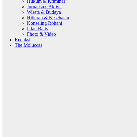
Hukum & Kriminal
Jurnalisme Aktivis
Wisata & Budaya
Hiburan & Kesehatan
Konseling Rohani
Iklan Baris
Fhoto & Video
Redaksi
The Moluccas