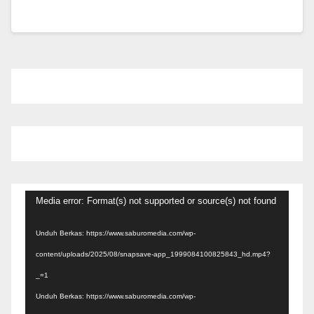
Pemutar
Media error: Format(s) not supported or source(s) not found
Video
Unduh Berkas: https://www.saburomedia.com/wp-
content/uploads/2025/08/snapsave-app_1999084100825843_hd.mp4?
_=1
Unduh Berkas: https://www.saburomedia.com/wp-