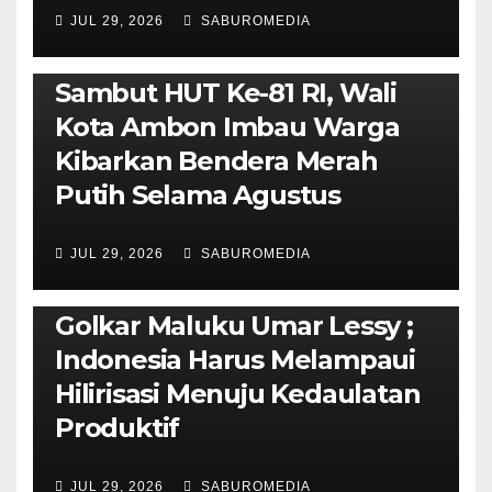
JUL 29, 2026
SABUROMEDIA
AMBON METRO
POLITIK & PEMERINTAHAN
Sambut HUT Ke-81 RI, Wali
Kota Ambon Imbau Warga
Kibarkan Bendera Merah
Putih Selama Agustus
AMBON METRO
JURNALISME AKTIVIS
JUL 29, 2026
SABUROMEDIA
PENDIDIKAN & OLAHRAGA
THE MOLUCCAS
Isi Materi LK-III HMI, Ketua
Golkar Maluku Umar Lessy ;
Indonesia Harus Melampaui
Hilirisasi Menuju Kedaulatan
Produktif
JUL 29, 2026
SABUROMEDIA