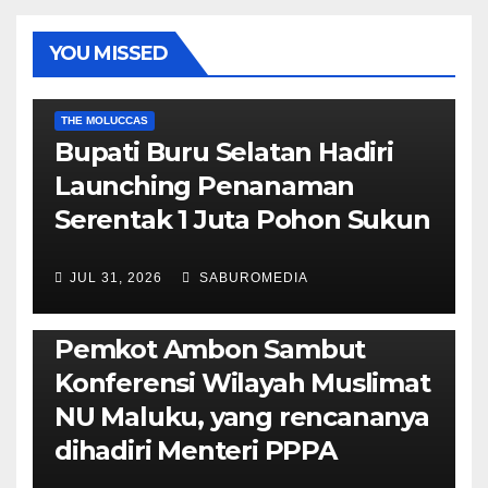
YOU MISSED
EKONOMI & BISNIS
POLITIK & PEMERINTAHAN
THE MOLUCCAS
Bupati Buru Selatan Hadiri
Launching Penanaman
Serentak 1 Juta Pohon Sukun
JUL 31, 2026
SABUROMEDIA
AMBON METRO
JURNALISME AKTIVIS
POLITIK & PEMERINTAHAN
Pemkot Ambon Sambut
Konferensi Wilayah Muslimat
NU Maluku, yang rencananya
dihadiri Menteri PPPA