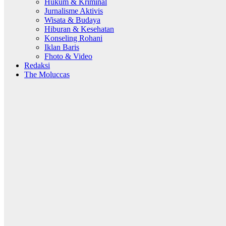
Hukum & Kriminal
Jurnalisme Aktivis
Wisata & Budaya
Hiburan & Kesehatan
Konseling Rohani
Iklan Baris
Fhoto & Video
Redaksi
The Moluccas