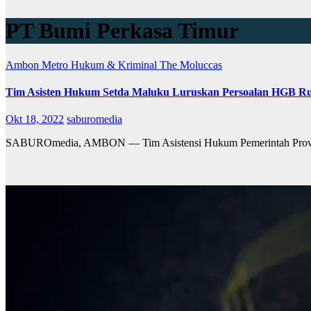
PT Bumi Perkasa Timur
Ambon Metro
Hukum & Kriminal
The Moluccas
Tim Asisten Hukum Setda Maluku Luruskan Persoalan HGB R
Okt 18, 2022
saburomedia
SABUROmedia, AMBON — Tim Asistensi Hukum Pemerintah Provinsi 