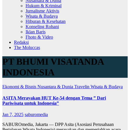
Nusantara & Dunia
Hukum & Kriminal
Jurnalisme Aktivis
Wisata & Budaya
Hiburan & Kesehatan
Konseling Rohani
Iklan Baris
Fhoto & Video
Redaksi
The Moluccas
PT BHUMI VISATANDA
INDONESIA
Ekonomi & Bisnis
Nusantara & Dunia
Travelin
Wisata & Budaya
ASITA Merayakan HUT Ke-54 dengan Tema ” Dari
Pariwisata untuk Indonesia”
Jan 7, 2025
saburomedia
SABUROmedia, Jakarta — DPP Asita (Asosiasi Perusahaan
Perjalanan Wisata Indonesia) merayakan dan memeriahkan acara