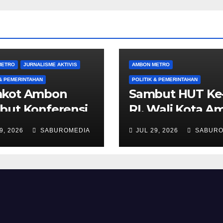
METRO
JURNALISME AKTIVIS
AMBON METRO
 & PEMERINTAHAN
POLITIK & PEMERINTAHAN
kot Ambon
Sambut HUT Ke
but Konferensi
RI, Wali Kota 
ayah Muslimat
Imbau Warga
9, 2026
SABUROMEDIA
JUL 29, 2026
SABURO
Maluku, yang
Kibarkan Bende
ananya dihadiri
Merah Putih Se
teri PPPA
Agustus