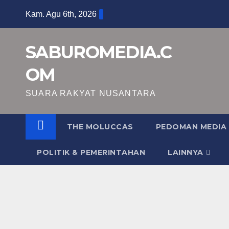
Skip
Kam. Agu 6th, 2026
to
content
SABUROMEDIA.C
OM
SUARA RAKYAT NUSANTARA
THE MOLUCCAS
PEDOMAN MEDIA 
POLITIK & PEMERINTAHAN
LAINNYA