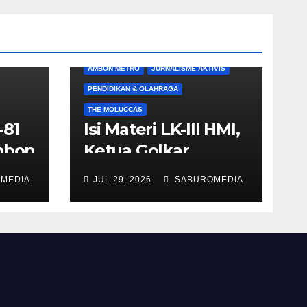
AMBON METRO
JURNALISME AKTIVIS
PENDIDIKAN & OLAHRAGA
THE MOLUCCAS
-81
Isi Materi LK-III HMI,
Ambon
Ketua Golkar
Maluku Umar Lessy
MEDIA
JUL 29, 2026
SABUROMEDIA
ra
; Indonesia Harus
lama
Melampaui Hilirisasi
Menuju Kedaulatan
Produktif