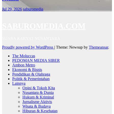
Jul 29, 2026
saburomedia
SABUROMEDIA.COM
SUARA RAKYAT NUSANTARA
Proudly powered by WordPress
|
Theme: Newsup by
Themeansar
.
The Moluccas
PEDOMAN MEDIA SIBER
Ambon Metro
Ekonomi & Bisnis
Pendidikan & Olahraga
Politik & Pemerintahan
Lainnya
Opini & Tokoh Kita
Nusantara & Dunia
Hukum & Kriminal
Jurnalisme Aktivis
Wisata & Budaya
Hiburan & Kesehatan