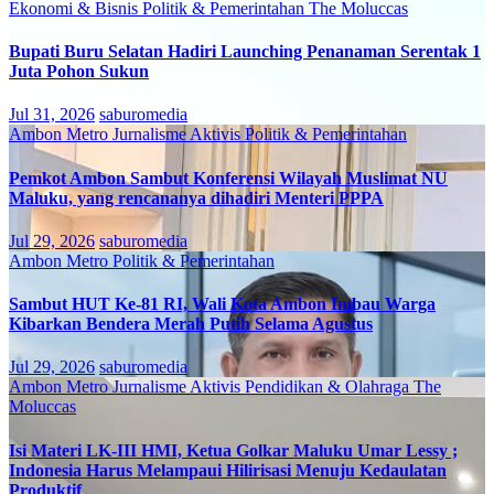
Ekonomi & Bisnis
Politik & Pemerintahan
The Moluccas
Bupati Buru Selatan Hadiri Launching Penanaman Serentak 1
Juta Pohon Sukun
Jul 31, 2026
saburomedia
Ambon Metro
Jurnalisme Aktivis
Politik & Pemerintahan
Pemkot Ambon Sambut Konferensi Wilayah Muslimat NU
Maluku, yang rencananya dihadiri Menteri PPPA
Jul 29, 2026
saburomedia
Ambon Metro
Politik & Pemerintahan
Sambut HUT Ke-81 RI, Wali Kota Ambon Imbau Warga
Kibarkan Bendera Merah Putih Selama Agustus
Jul 29, 2026
saburomedia
Ambon Metro
Jurnalisme Aktivis
Pendidikan & Olahraga
The
Moluccas
Isi Materi LK-III HMI, Ketua Golkar Maluku Umar Lessy ;
Indonesia Harus Melampaui Hilirisasi Menuju Kedaulatan
Produktif