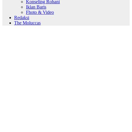
Konseling Rohani
Iklan Baris
Fhoto & Video
Redaksi
The Moluccas