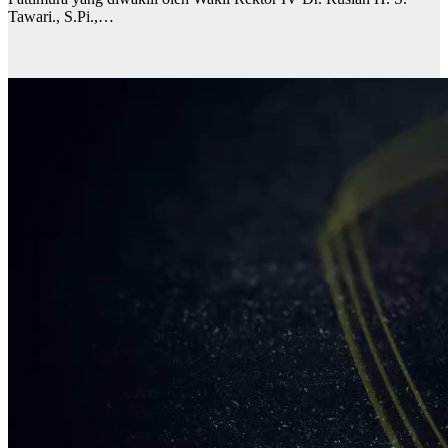
Tawari., S.Pi.,…