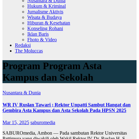
Nusantara & Dunia
Hukum & Kriminal
Jurnalisme Aktivis
Wisata & Budaya
Hiburan & Kesehatan
Konseling Rohani
Iklan Baris
Fhoto & Video
Redaksi
The Moluccas
Program Program Asta
Kampus dan Sekolah
Nusantara & Dunia
WR IV Ruslan Tawari ; Rektor Unpatti Sambut Hangat dan
Gembira Asta Kampus dan Asta Sekolah Pada HPSN 2025
Mar 15, 2025
saburomedia
SABUROmedia, Ambon — Pada sambutan Rektor Universitas
Pattimura yang diwakili oleh Wakil Rektor IV Dr. Ruslan H. S.