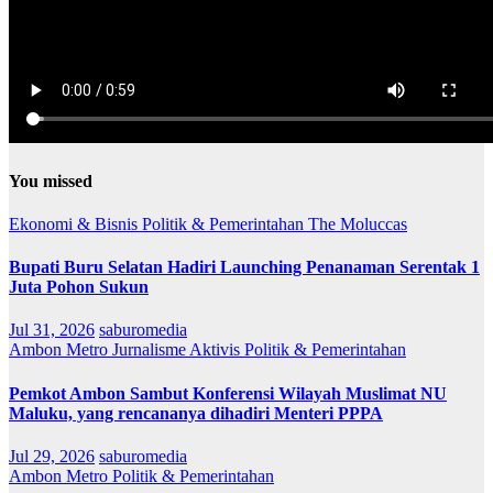
You missed
Ekonomi & Bisnis
Politik & Pemerintahan
The Moluccas
Bupati Buru Selatan Hadiri Launching Penanaman Serentak 1
Juta Pohon Sukun
Jul 31, 2026
saburomedia
Ambon Metro
Jurnalisme Aktivis
Politik & Pemerintahan
Pemkot Ambon Sambut Konferensi Wilayah Muslimat NU
Maluku, yang rencananya dihadiri Menteri PPPA
Jul 29, 2026
saburomedia
Ambon Metro
Politik & Pemerintahan