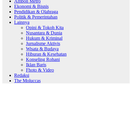
Ambon Metro
Ekonomi & Bisnis
Pendidikan & Olahraga
Politik & Pemerintahan
Lainnya
Opini & Tokoh Kita
Nusantara & Dunia
Hukum & Kriminal
Jurnalisme Aktivis
Wisata & Budaya
Hiburan & Kesehatan
Konseling Rohani
Iklan Baris
Fhoto & Video
Redaksi
The Moluccas