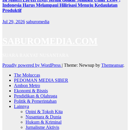
Indonesia Harus Melampaui Hilirisasi Menuju Kedaulatan
Produktif
Jul 29, 2026
saburomedia
SABUROMEDIA.COM
SUARA RAKYAT NUSANTARA
Proudly powered by WordPress
|
Theme: Newsup by
Themeansar
.
The Moluccas
PEDOMAN MEDIA SIBER
Ambon Metro
Ekonomi & Bisnis
Pendidikan & Olahraga
Politik & Pemerintahan
Lainnya
Opini & Tokoh Kita
Nusantara & Dunia
Hukum & Kriminal
Jurnalisme Aktivis