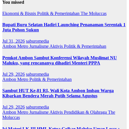
You missed
Ekonomi & Bisnis
Politik & Pemerintahan
The Moluccas
Bupati Buru Selatan Hadiri Launching Penanaman Serentak 1
Juta Pohon Sukun
Jul 31, 2026
saburomedia
Ambon Metro
Jurnalisme Aktivis
Politik & Pemerintahan
Pemkot Ambon Sambut Konferensi Wilayah Muslimat NU
Maluku, yang rencananya dihadiri Menteri PPPA
Jul 29, 2026
saburomedia
Ambon Metro
Politik & Pemerintahan
Sambut HUT Ke-81 RI, Wali Kota Ambon Imbau Warga
Kibarkan Bendera Merah Putih Selama Agustus
Jul 29, 2026
saburomedia
Ambon Metro
Jurnalisme Aktivis
Pendidikan & Olahraga
The
Moluccas
Isi Materi LK-III HMI, Ketua Golkar Maluku Umar Lessy ;