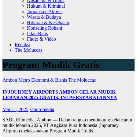
Nusantara & Dunia
Hukum & Kriminal
Jurnalisme Aktivis
Wisata & Budaya
Hiburan & Kesehatan
Konseling Rohani
Iklan Baris
Fhoto & Video
Redaksi
The Moluccas
Program Mudik Gratis
Ambon Metro
Ekonomi & Bisnis
The Moluccas
INJOURNEY AIRPORTS AMBON GELAR MUDIK
LEBARAN 2025 GRATIS, INI PERSYARATANNYA
Mar 11, 2025
saburomedia
SABUROmedia, Ambon — Dalam rangka mendukung kelancaran
mudik lebaran 2025, PT Angkasa Pura Indonesia (Injourney
Airports) melaksanakan Program Mudik Gratis…