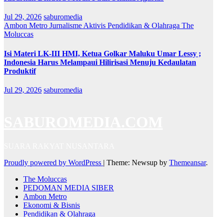
Jul 29, 2026
saburomedia
Ambon Metro
Jurnalisme Aktivis
Pendidikan & Olahraga
The
Moluccas
Isi Materi LK-III HMI, Ketua Golkar Maluku Umar Lessy ;
Indonesia Harus Melampaui Hilirisasi Menuju Kedaulatan
Produktif
Jul 29, 2026
saburomedia
SABUROMEDIA.COM
SUARA RAKYAT NUSANTARA
Proudly powered by WordPress
|
Theme: Newsup by
Themeansar
.
The Moluccas
PEDOMAN MEDIA SIBER
Ambon Metro
Ekonomi & Bisnis
Pendidikan & Olahraga