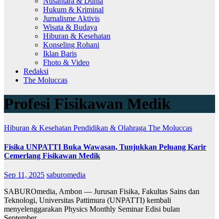
Nusantara & Dunia
Hukum & Kriminal
Jurnalisme Aktivis
Wisata & Budaya
Hiburan & Kesehatan
Konseling Rohani
Iklan Baris
Fhoto & Video
Redaksi
The Moluccas
Profesi Fisikawan Medik
Hiburan & Kesehatan
Pendidikan & Olahraga
The Moluccas
Fisika UNPATTI Buka Wawasan, Tunjukkan Peluang Karir
Cemerlang Fisikawan Medik
Sep 11, 2025
saburomedia
SABUROmedia, Ambon — Jurusan Fisika, Fakultas Sains dan
Teknologi, Universitas Pattimura (UNPATTI) kembali
menyelenggarakan Physics Monthly Seminar Edisi bulan
September…