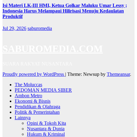
Isi Materi LK-III HMI, Ketua Golkar Maluku Umar Lessy ;
Indonesia Harus Melampaui Hilirisasi Menuju Kedaulatan
Produktif
Jul 29, 2026
saburomedia
SABUROMEDIA.COM
SUARA RAKYAT NUSANTARA
Proudly powered by WordPress
|
Theme: Newsup by
Themeansar
.
The Moluccas
PEDOMAN MEDIA SIBER
Ambon Metro
Ekonomi & Bisnis
Pendidikan & Olahraga
Politik & Pemerintahan
Lainnya
Opini & Tokoh Kita
Nusantara & Dunia
Hukum & Kriminal