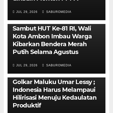
JUL 29, 2026
SABUROMEDIA
AMBON METRO
POLITIK & PEMERINTAHAN
Sambut HUT Ke-81 RI, Wali
Kota Ambon Imbau Warga
Kibarkan Bendera Merah
Putih Selama Agustus
AMBON METRO
JURNALISME AKTIVIS
JUL 29, 2026
SABUROMEDIA
PENDIDIKAN & OLAHRAGA
THE MOLUCCAS
Isi Materi LK-III HMI, Ketua
Golkar Maluku Umar Lessy ;
Indonesia Harus Melampaui
Hilirisasi Menuju Kedaulatan
Produktif