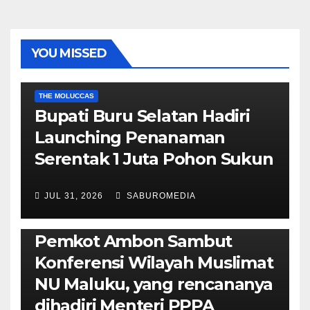
YOU MISSED
EKONOMI & BISNIS
POLITIK & PEMERINTAHAN
THE MOLUCCAS
Bupati Buru Selatan Hadiri
Launching Penanaman
Serentak 1 Juta Pohon Sukun
JUL 31, 2026
SABUROMEDIA
AMBON METRO
JURNALISME AKTIVIS
POLITIK & PEMERINTAHAN
Pemkot Ambon Sambut
Konferensi Wilayah Muslimat
NU Maluku, yang rencananya
dihadiri Menteri PPPA