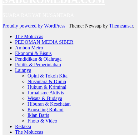
SUARA RAKYAT NUSANTARA
Proudly powered by WordPress
|
Theme: Newsup by
Themeansar
.
The Moluccas
PEDOMAN MEDIA SIBER
Ambon Metro
Ekonomi & Bisnis
Pendidikan & Olahraga
Politik & Pemerintahan
Lainnya
Opini & Tokoh Kita
Nusantara & Dunia
Hukum & Kriminal
Jurnalisme Aktivis
Wisata & Budaya
Hiburan & Kesehatan
Konseling Rohani
Iklan Baris
Fhoto & Video
Redaksi
The Moluccas