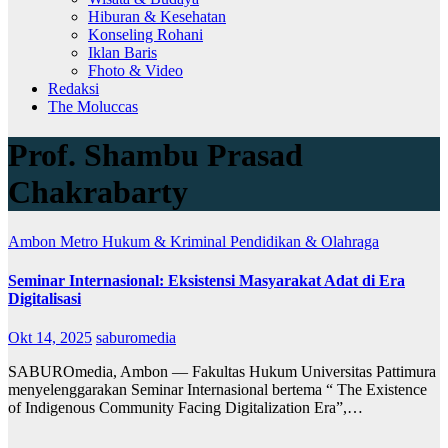
Hiburan & Kesehatan
Konseling Rohani
Iklan Baris
Fhoto & Video
Redaksi
The Moluccas
Prof. Shambu Prasad
Chakrabarty
Ambon Metro
Hukum & Kriminal
Pendidikan & Olahraga
Seminar Internasional: Eksistensi Masyarakat Adat di Era
Digitalisasi
Okt 14, 2025
saburomedia
SABUROmedia, Ambon — Fakultas Hukum Universitas Pattimura
menyelenggarakan Seminar Internasional bertema “ The Existence
of Indigenous Community Facing Digitalization Era”,…