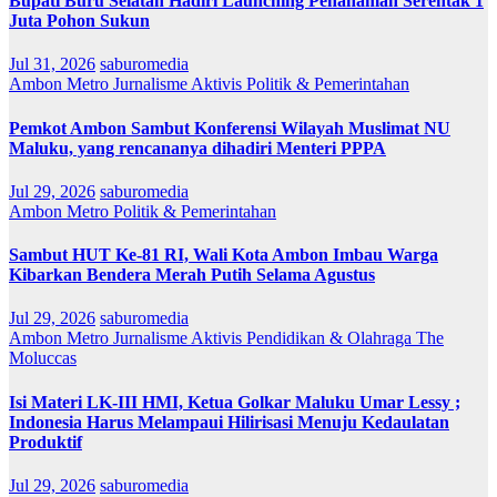
Bupati Buru Selatan Hadiri Launching Penanaman Serentak 1
Juta Pohon Sukun
Jul 31, 2026
saburomedia
Ambon Metro
Jurnalisme Aktivis
Politik & Pemerintahan
Pemkot Ambon Sambut Konferensi Wilayah Muslimat NU
Maluku, yang rencananya dihadiri Menteri PPPA
Jul 29, 2026
saburomedia
Ambon Metro
Politik & Pemerintahan
Sambut HUT Ke-81 RI, Wali Kota Ambon Imbau Warga
Kibarkan Bendera Merah Putih Selama Agustus
Jul 29, 2026
saburomedia
Ambon Metro
Jurnalisme Aktivis
Pendidikan & Olahraga
The
Moluccas
Isi Materi LK-III HMI, Ketua Golkar Maluku Umar Lessy ;
Indonesia Harus Melampaui Hilirisasi Menuju Kedaulatan
Produktif
Jul 29, 2026
saburomedia