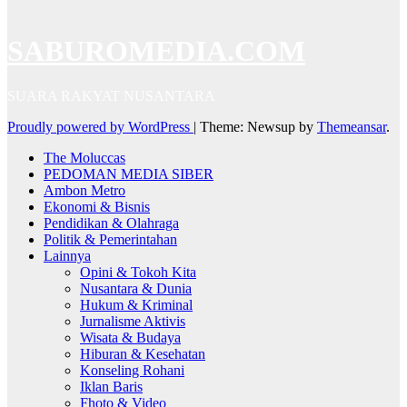
SABUROMEDIA.COM
SUARA RAKYAT NUSANTARA
Proudly powered by WordPress
|
Theme: Newsup by
Themeansar
.
The Moluccas
PEDOMAN MEDIA SIBER
Ambon Metro
Ekonomi & Bisnis
Pendidikan & Olahraga
Politik & Pemerintahan
Lainnya
Opini & Tokoh Kita
Nusantara & Dunia
Hukum & Kriminal
Jurnalisme Aktivis
Wisata & Budaya
Hiburan & Kesehatan
Konseling Rohani
Iklan Baris
Fhoto & Video