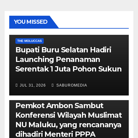
YOU MISSED
EKONOMI & BISNIS
POLITIK & PEMERINTAHAN
THE MOLUCCAS
Bupati Buru Selatan Hadiri
Launching Penanaman
Serentak 1 Juta Pohon Sukun
JUL 31, 2026
SABUROMEDIA
AMBON METRO
JURNALISME AKTIVIS
POLITIK & PEMERINTAHAN
Pemkot Ambon Sambut
Konferensi Wilayah Muslimat
NU Maluku, yang rencananya
dihadiri Menteri PPPA