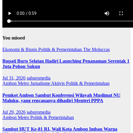
You missed
Ekonomi & Bisnis
Politik & Pemerintahan
The Moluccas
Bupati Buru Selatan Hadiri Launching Penanaman Serentak 1
Juta Pohon Sukun
Jul 31, 2026
saburomedia
Ambon Metro
Jurnalisme Aktivis
Politik & Pemerintahan
Pemkot Ambon Sambut Konferensi Wilayah Muslimat NU
Maluku, yang rencananya dihadiri Menteri PPPA
Jul 29, 2026
saburomedia
Ambon Metro
Politik & Pemerintahan
Sambut HUT Ke-81 RI, Wali Kota Ambon Imbau Warga