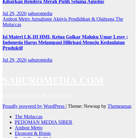
Kibarkan Bendera Merah Putih Selama Agustus
Jul 29, 2026
saburomedia
Ambon Metro
Jurnalisme Aktivis
Pendidikan & Olahraga
The
Moluccas
Isi Materi LK-III HMI, Ketua Golkar Maluku Umar Lessy ;
Indonesia Harus Melampaui Hilirisasi Menuju Kedaulatan
Produktif
Jul 29, 2026
saburomedia
SABUROMEDIA.COM
SUARA RAKYAT NUSANTARA
Proudly powered by WordPress
|
Theme: Newsup by
Themeansar
.
The Moluccas
PEDOMAN MEDIA SIBER
Ambon Metro
Ekonomi & Bisnis