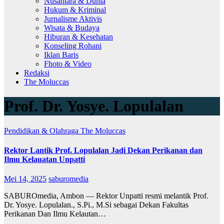
Nusantara & Dunia
Hukum & Kriminal
Jurnalisme Aktivis
Wisata & Budaya
Hiburan & Kesehatan
Konseling Rohani
Iklan Baris
Fhoto & Video
Redaksi
The Moluccas
Prof. Dr. Yosye. Lopulalan
Pendidikan & Olahraga
The Moluccas
Rektor Lantik Prof. Lopulalan Jadi Dekan Perikanan dan
Ilmu Kelauatan Unpatti
Mei 14, 2025
saburomedia
SABUROmedia, Ambon — Rektor Unpatti resmi melantik Prof.
Dr. Yosye. Lopulalan., S.Pi., M.Si sebagai Dekan Fakultas
Perikanan Dan Ilmu Kelautan…