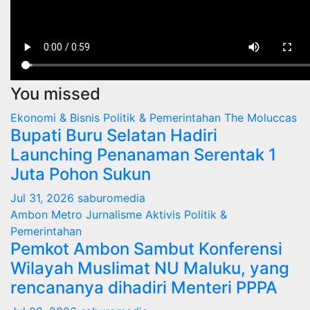
You missed
Ekonomi & Bisnis
Politik & Pemerintahan
The Moluccas
Bupati Buru Selatan Hadiri
Launching Penanaman Serentak 1
Juta Pohon Sukun
Jul 31, 2026
saburomedia
Ambon Metro
Jurnalisme Aktivis
Politik &
Pemerintahan
Pemkot Ambon Sambut Konferensi
Wilayah Muslimat NU Maluku, yang
rencananya dihadiri Menteri PPPA