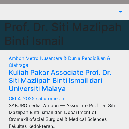
Prof. Dr. Siti Mazlipah
Binti Ismail
Ambon Metro
Nusantara & Dunia
Pendidikan &
Olahraga
Kuliah Pakar Associate Prof. Dr.
Siti Mazlipah Binti Ismail dari
Universiti Malaya
Okt 4, 2025
saburomedia
SABUROmedia, Ambon — Associate Prof. Dr. Siti
Mazlipah Binti Ismail dari Department of
Oromaxillofacial Surgical & Medical Sciences
Fakultas Kedokteran…