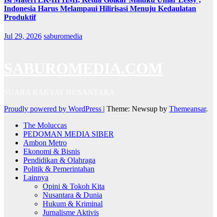
Indonesia Harus Melampaui Hilirisasi Menuju Kedaulatan
Produktif
Jul 29, 2026
saburomedia
SABUROMEDIA.COM
SUARA RAKYAT NUSANTARA
Proudly powered by WordPress
|
Theme: Newsup by
Themeansar
.
The Moluccas
PEDOMAN MEDIA SIBER
Ambon Metro
Ekonomi & Bisnis
Pendidikan & Olahraga
Politik & Pemerintahan
Lainnya
Opini & Tokoh Kita
Nusantara & Dunia
Hukum & Kriminal
Jurnalisme Aktivis