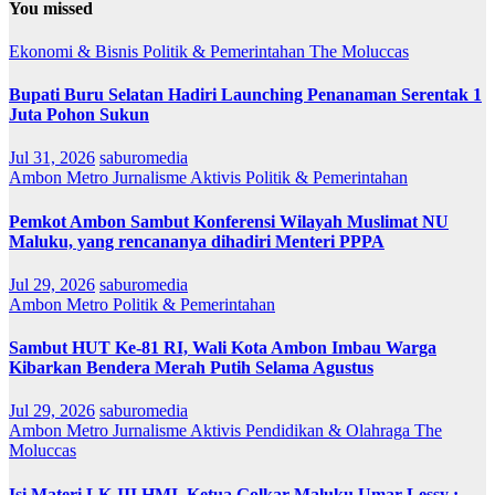
You missed
Ekonomi & Bisnis
Politik & Pemerintahan
The Moluccas
Bupati Buru Selatan Hadiri Launching Penanaman Serentak 1
Juta Pohon Sukun
Jul 31, 2026
saburomedia
Ambon Metro
Jurnalisme Aktivis
Politik & Pemerintahan
Pemkot Ambon Sambut Konferensi Wilayah Muslimat NU
Maluku, yang rencananya dihadiri Menteri PPPA
Jul 29, 2026
saburomedia
Ambon Metro
Politik & Pemerintahan
Sambut HUT Ke-81 RI, Wali Kota Ambon Imbau Warga
Kibarkan Bendera Merah Putih Selama Agustus
Jul 29, 2026
saburomedia
Ambon Metro
Jurnalisme Aktivis
Pendidikan & Olahraga
The
Moluccas
Isi Materi LK-III HMI, Ketua Golkar Maluku Umar Lessy ;