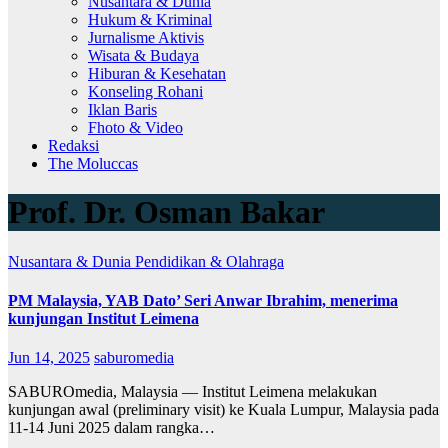
Nusantara & Dunia
Hukum & Kriminal
Jurnalisme Aktivis
Wisata & Budaya
Hiburan & Kesehatan
Konseling Rohani
Iklan Baris
Fhoto & Video
Redaksi
The Moluccas
Prof. Dr. Osman Bakar
Nusantara & Dunia
Pendidikan & Olahraga
PM Malaysia, YAB Dato’ Seri Anwar Ibrahim, menerima
kunjungan Institut Leimena
Jun 14, 2025
saburomedia
SABUROmedia, Malaysia — Institut Leimena melakukan
kunjungan awal (preliminary visit) ke Kuala Lumpur, Malaysia pada
11-14 Juni 2025 dalam rangka…