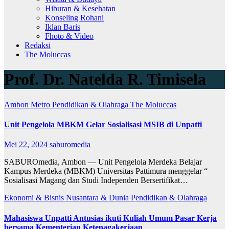
Hiburan & Kesehatan
Konseling Rohani
Iklan Baris
Fhoto & Video
Redaksi
The Moluccas
Prof. Dr. Natelda R. Timisela
Ambon Metro
Pendidikan & Olahraga
The Moluccas
Unit Pengelola MBKM Gelar Sosialisasi MSIB di Unpatti
Mei 22, 2024
saburomedia
SABUROmedia, Ambon — Unit Pengelola Merdeka Belajar
Kampus Merdeka (MBKM) Universitas Pattimura menggelar “
Sosialisasi Magang dan Studi Independen Bersertifikat…
Ekonomi & Bisnis
Nusantara & Dunia
Pendidikan & Olahraga
Mahasiswa Unpatti Antusias ikuti Kuliah Umum Pasar Kerja
bersama Kementerian Ketenagakerjaan