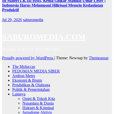
Isi Materi LK-III HMI, Ketua Golkar Maluku Umar Lessy ;
Indonesia Harus Melampaui Hilirisasi Menuju Kedaulatan
Produktif
Jul 29, 2026
saburomedia
SABUROMEDIA.COM
SUARA RAKYAT NUSANTARA
Proudly powered by WordPress
|
Theme: Newsup by
Themeansar
.
The Moluccas
PEDOMAN MEDIA SIBER
Ambon Metro
Ekonomi & Bisnis
Pendidikan & Olahraga
Politik & Pemerintahan
Lainnya
Opini & Tokoh Kita
Nusantara & Dunia
Hukum & Kriminal
Jurnalisme Aktivis