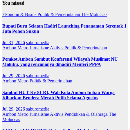
You missed
Ekonomi & Bisnis
Politik & Pemerintahan
The Moluccas
Bupati Buru Selatan Hadiri Launching Penanaman Serentak 1
Juta Pohon Sukun
Jul 31, 2026
saburomedia
Ambon Metro
Jurnalisme Aktivis
Politik & Pemerintahan
Pemkot Ambon Sambut Konferensi Wilayah Muslimat NU
Maluku, yang rencananya dihadiri Menteri PPPA
Jul 29, 2026
saburomedia
Ambon Metro
Politik & Pemerintahan
Sambut HUT Ke-81 RI, Wali Kota Ambon Imbau Warga
Kibarkan Bendera Merah Putih Selama Agustus
Jul 29, 2026
saburomedia
Ambon Metro
Jurnalisme Aktivis
Pendidikan & Olahraga
The
Moluccas