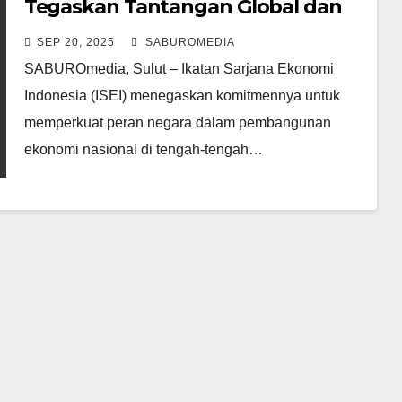
Tegaskan Tantangan Global dan
Fondasi Ekonomi Kerakyatan
SEP 20, 2025
SABUROMEDIA
Menuju 2045
SABUROmedia, Sulut – Ikatan Sarjana Ekonomi
Indonesia (ISEI) menegaskan komitmennya untuk
memperkuat peran negara dalam pembangunan
ekonomi nasional di tengah-tengah…