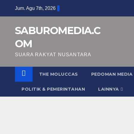
Skip
Jum. Agu 7th, 2026
to
content
SABUROMEDIA.C
OM
SUARA RAKYAT NUSANTARA
THE MOLUCCAS
PEDOMAN MEDIA 
POLITIK & PEMERINTAHAN
LAINNYA