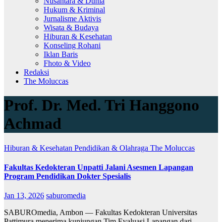
Nusantara & Dunia
Hukum & Kriminal
Jurnalisme Aktivis
Wisata & Budaya
Hiburan & Kesehatan
Konseling Rohani
Iklan Baris
Fhoto & Video
Redaksi
The Moluccas
Prof. Dr. Med. Tri Hanggono
Achmad
Hiburan & Kesehatan
Pendidikan & Olahraga
The Moluccas
Fakultas Kedokteran Unpatti Jalani Asesmen Lapangan
Program Pendidikan Dokter Spesialis
Jan 13, 2026
saburomedia
SABUROmedia, Ambon — Fakultas Kedokteran Universitas
Pattimura menerima kunjungan Tim Evaluasi Lapangan dari