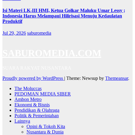
Isi Materi LK-III HMI, Ketua Golkar Maluku Umar Lessy ;
Indonesia Harus Melampaui Hilirisasi Menuju Kedaulatan
Produktif
Jul 29, 2026
saburomedia
SABUROMEDIA.COM
SUARA RAKYAT NUSANTARA
Proudly powered by WordPress
|
Theme: Newsup by
Themeansar
.
The Moluccas
PEDOMAN MEDIA SIBER
Ambon Metro
Ekonomi & Bisnis
Pendidikan & Olahraga
Politik & Pemerintahan
Lainnya
Opini & Tokoh Kita
Nusantara & Dunia