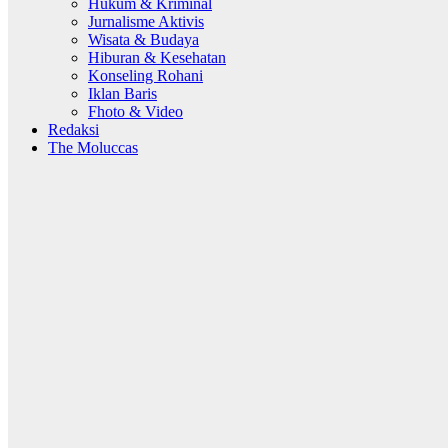
Hukum & Kriminal
Jurnalisme Aktivis
Wisata & Budaya
Hiburan & Kesehatan
Konseling Rohani
Iklan Baris
Fhoto & Video
Redaksi
The Moluccas