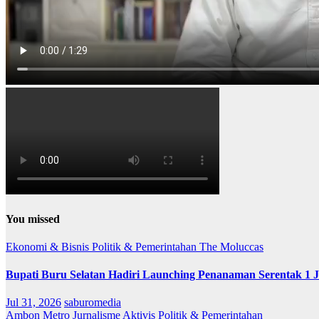
You missed
Ekonomi & Bisnis
Politik & Pemerintahan
The Moluccas
Bupati Buru Selatan Hadiri Launching Penanaman Serentak 1 
Jul 31, 2026
saburomedia
Ambon Metro
Jurnalisme Aktivis
Politik & Pemerintahan