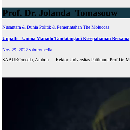
Prof. Dr. Jolanda Tomasouw
Nusantara & Dunia
Politik & Pemerintahan
The Moluccas
Unpatti – Unima Manado Tandatangani Kesepahaman Bersama
Nov 29, 2022
saburomedia
SABUROmedia, Ambon — Rektor Universitas Pattimura Prof Dr. M. 