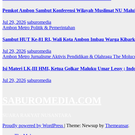
Pemkot Ambon Sambut Konferensi Wilayah Muslimat NU Maluk
Jul 29, 2026
saburomedia
Ambon Metro
Politik & Pemerintahan
Sambut HUT Ke-81 RI, Wali Kota Ambon Imbau Warga Kibarka
Jul 29, 2026
saburomedia
Ambon Metro
Jurnalisme Aktivis
Pendidikan & Olahraga
The Moluc
Isi Materi LK-III HMI, Ketua Golkar Maluku Umar Lessy ; Indo
Jul 29, 2026
saburomedia
SABUROMEDIA.COM
SUARA RAKYAT NUSANTARA
Proudly powered by WordPress
|
Theme: Newsup by
Themeansar
.